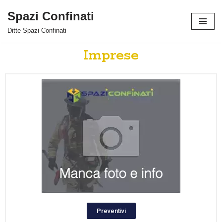
Spazi Confinati
Vai
Ditte Spazi Confinati
al
contenuto
Imprese
Preventivi