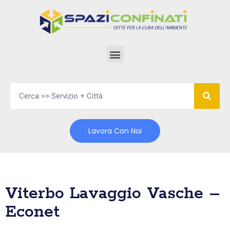
Vai
al
contenuto
Lavora Con Noi
Viterbo Lavaggio Vasche –
Econet