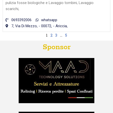
pulizia fosse biologiche e Lavaggio tombini, Lavaggio
scarichi,
0693392006
whatsapp
7, Via Di Mezzo, - 00072, - Ariccia,
1
2
3
…
5
Sponsor