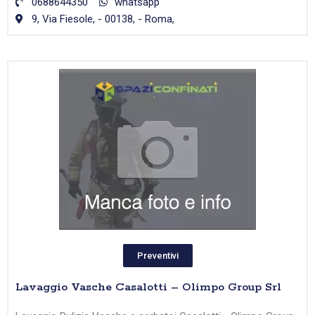
0688644350
whatsapp
9, Via Fiesole, - 00138, - Roma,
Preventivi
Lavaggio Vasche Casalotti – Olimpo Group Srl