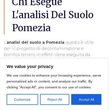
Chi Esegue
L'analisi Del Suolo
Pomezia
L’
analisi del suolo a Pomezia
questo è utile
per lil progetto di decontaminazione e
bonifica terreni, in effetti viene eseguita da
un geologo, un agronomo o un tecnico
We value your privacy
specializzato.
We use cookies to enhance your browsing experience, serve
Queste persone possono analizzare
personalized ads or content, and analyze our traffic. By
campioni di suolo per determinare le sue
clicking "Accept All", you consent to our use of cookies.
proprietà, come l’acidità, la composizione
chimica, la presenza di nutrienti o l’attività
Customize
Reject All
Accept All
biologica. Tali informazioni possono essere