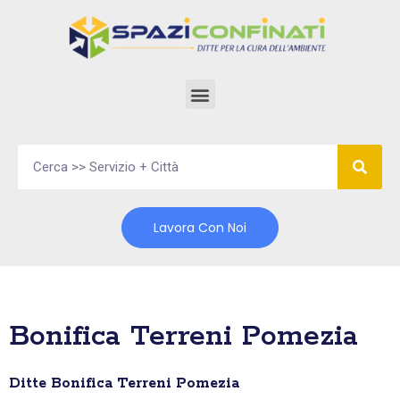
Vai
al
contenuto
Lavora Con Noi
Bonifica Terreni Pomezia
Ditte Bonifica Terreni Pomezia