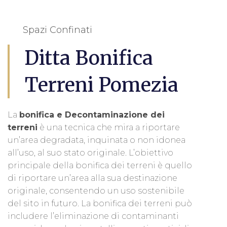
Spazi Confinati
Ditta Bonifica
Terreni Pomezia
La
bonifica e Decontaminazione dei
terreni
è una tecnica che mira a riportare
un’area degradata, inquinata o non idonea
all’uso, al suo stato originale. L’obiettivo
principale della bonifica dei terreni è quello
di riportare un’area alla sua destinazione
originale, consentendo un uso sostenibile
del sito in futuro. La bonifica dei terreni può
includere l’eliminazione di contaminanti