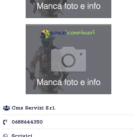
Cms Servizi S.r.l.
0688644350
Scrivici