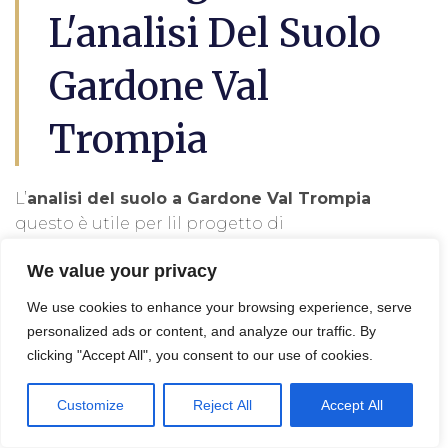
L'analisi Del Suolo
Gardone Val
Trompia
L’
analisi del suolo a Gardone Val Trompia
questo è utile per lil progetto di
decontaminazione e bonifica terreni, in
We value your privacy
effetti viene eseguita da un geologo, un
agronomo o un tecnico specializzato.
We use cookies to enhance your browsing experience, serve
personalized ads or content, and analyze our traffic. By
Queste persone possono analizzare
clicking "Accept All", you consent to our use of cookies.
campioni di suolo per determinare le sue
proprietà, come l’acidità, la composizione
Customize
Reject All
Accept All
chimica, la presenza di nutrienti o l’attività