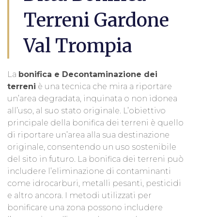
Terreni Gardone
Val Trompia
La
bonifica e Decontaminazione dei
terreni
è una tecnica che mira a riportare
un’area degradata, inquinata o non idonea
all’uso, al suo stato originale. L’obiettivo
principale della bonifica dei terreni è quello
di riportare un’area alla sua destinazione
originale, consentendo un uso sostenibile
del sito in futuro. La bonifica dei terreni può
includere l’eliminazione di contaminanti
come idrocarburi, metalli pesanti, pesticidi
e altro ancora. I metodi utilizzati per
bonificare una zona possono includere