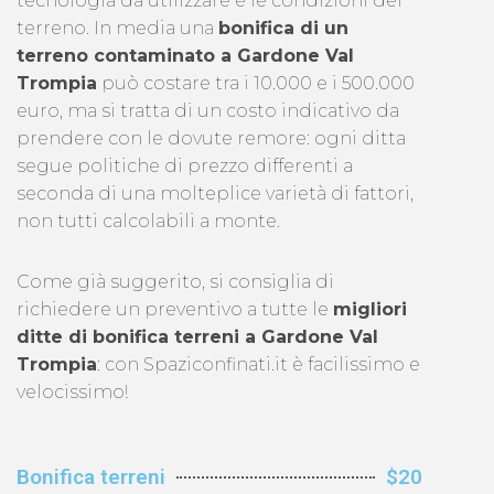
tecnologia da utilizzare e le condizioni del
terreno. In media una
bonifica di un
terreno contaminato a Gardone Val
Trompia
può costare tra i 10.000 e i 500.000
euro, ma si tratta di un costo indicativo da
prendere con le dovute remore: ogni ditta
segue politiche di prezzo differenti a
seconda di una molteplice varietà di fattori,
non tutti calcolabili a monte.
Come già suggerito, si consiglia di
richiedere un preventivo a tutte le
migliori
ditte di bonifica terreni a Gardone Val
Trompia
: con Spaziconfinati.it è facilissimo e
velocissimo!
Bonifica terreni
$20