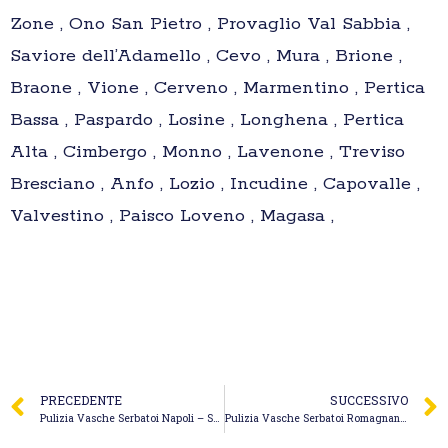
Zone , Ono San Pietro , Provaglio Val Sabbia ,
Saviore dell’Adamello , Cevo , Mura , Brione ,
Braone , Vione , Cerveno , Marmentino , Pertica
Bassa , Paspardo , Losine , Longhena , Pertica
Alta , Cimbergo , Monno , Lavenone , Treviso
Bresciano , Anfo , Lozio , Incudine , Capovalle ,
Valvestino , Paisco Loveno , Magasa ,
PRECEDENTE
SUCCESSIVO
Pulizia Vasche Serbatoi Napoli – Sa.Ny Ecologia Srl
Pulizia Vasche Serbatoi Romagnano Sesia – Brugo Pier Antonio S.r.l.