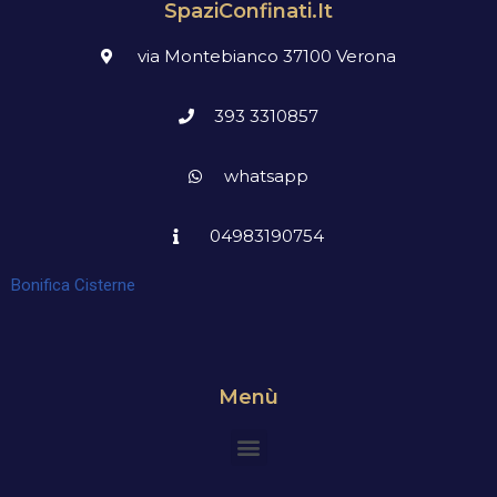
SpaziConfinati.it
via Montebianco 37100 Verona
393 3310857
whatsapp
04983190754
Bonifica Cisterne
Menù