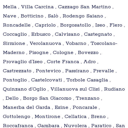
Mella , Villa Carcina , Cazzago San Martino ,
Nave , Botticino , Salò , Rodengo Saiano ,
Roncadelle , Capriolo , Borgosatollo , Iseo , Flero ,
Coccaglio , Erbusco , Calvisano , Castegnato ,
Sirmione , Verolanuova , Vobarno , Toscolano-
Maderno , Pisogne , Cologne , Bovezzo ,
Provaglio d’Iseo , Corte Franca , Adro ,
Castrezzato , Pontevico , Passirano , Prevalle ,
Pontoglio , Castelcovati , Torbole Casaglia ,
Quinzano d’Oglio , Villanuova sul Clisi , Rudiano
, Dello , Borgo San Giacomo , Trenzano ,
Manerba del Garda , Esine , Poncarale ,
Gottolengo , Montirone , Cellatica , Breno ,
Roccafranca , Gambara , Nuvolera , Paratico , San