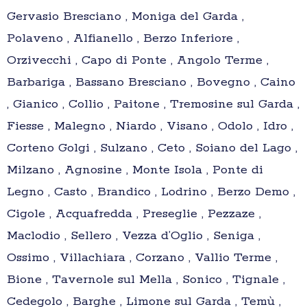
Gervasio Bresciano , Moniga del Garda ,
Polaveno , Alfianello , Berzo Inferiore ,
Orzivecchi , Capo di Ponte , Angolo Terme ,
Barbariga , Bassano Bresciano , Bovegno , Caino
, Gianico , Collio , Paitone , Tremosine sul Garda ,
Fiesse , Malegno , Niardo , Visano , Odolo , Idro ,
Corteno Golgi , Sulzano , Ceto , Soiano del Lago ,
Milzano , Agnosine , Monte Isola , Ponte di
Legno , Casto , Brandico , Lodrino , Berzo Demo ,
Cigole , Acquafredda , Preseglie , Pezzaze ,
Maclodio , Sellero , Vezza d’Oglio , Seniga ,
Ossimo , Villachiara , Corzano , Vallio Terme ,
Bione , Tavernole sul Mella , Sonico , Tignale ,
Cedegolo , Barghe , Limone sul Garda , Temù ,