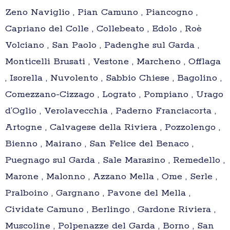
Zeno Naviglio , Pian Camuno , Piancogno ,
Capriano del Colle , Collebeato , Edolo , Roè
Volciano , San Paolo , Padenghe sul Garda ,
Monticelli Brusati , Vestone , Marcheno , Offlaga
, Isorella , Nuvolento , Sabbio Chiese , Bagolino ,
Comezzano-Cizzago , Lograto , Pompiano , Urago
d’Oglio , Verolavecchia , Paderno Franciacorta ,
Artogne , Calvagese della Riviera , Pozzolengo ,
Bienno , Mairano , San Felice del Benaco ,
Puegnago sul Garda , Sale Marasino , Remedello ,
Marone , Malonno , Azzano Mella , Ome , Serle ,
Pralboino , Gargnano , Pavone del Mella ,
Cividate Camuno , Berlingo , Gardone Riviera ,
Muscoline , Polpenazze del Garda , Borno , San