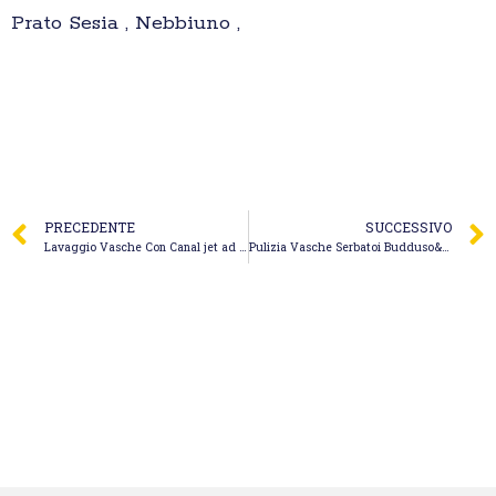
Prato Sesia , Nebbiuno ,
PRECEDENTE
SUCCESSIVO
Lavaggio Vasche Con Canal jet ad alta Pressione Brescia
Pulizia Vasche Serbatoi Budduso&#x27 – Termoidraulica P.D. Service di Pietro Deledda