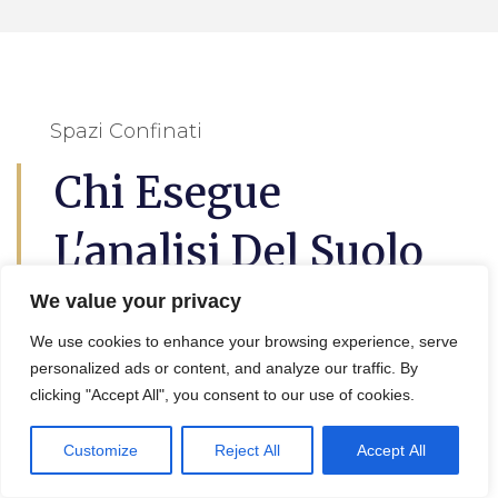
Spazi Confinati
Chi Esegue
L'analisi Del Suolo
Gattatico
We value your privacy
We use cookies to enhance your browsing experience, serve
personalized ads or content, and analyze our traffic. By
L’
analisi del suolo a Gattatico
questo è
clicking "Accept All", you consent to our use of cookies.
utile per lil progetto di decontaminazione e
bonifica terreni, in effetti viene eseguita da
Customize
Reject All
Accept All
un geologo, un agronomo o un tecnico
specializzato.