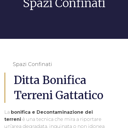
Spazi Confinati
Spazi Confinati
Ditta Bonifica
Terreni Gattatico
La
bonifica e Decontaminazione dei
terreni
è una tecnica che mira a riportare
un’area degradata, inquinata o non idonea