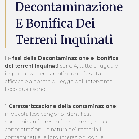
Decontaminazione
E Bonifica Dei
Terreni Inquinati
Le
fasi della Decontaminazione e bonifica
dei terreni inquinati
sono 4, tutte di uguale
importanza per garantire una riuscita
efficace e a norma di legge dell’intervento.
Ecco quali sono:
1.
Caratterizzazione della contaminazione
:
in questa fase vengono identificati i
contaminanti presenti nei terreni, le loro
concentrazioni, la natura dei materiali
contaminati e le loro interazioni con le