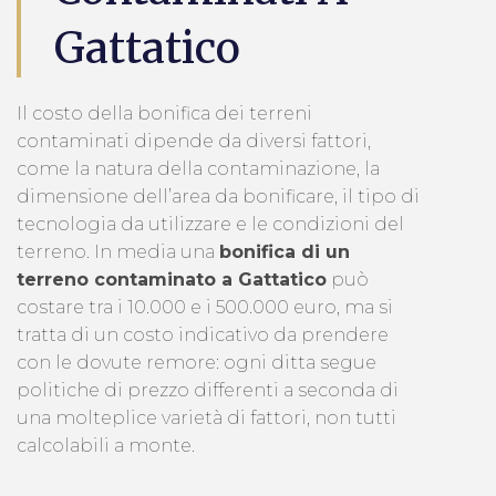
Gattatico
Il costo della bonifica dei terreni
contaminati dipende da diversi fattori,
come la natura della contaminazione, la
dimensione dell’area da bonificare, il tipo di
tecnologia da utilizzare e le condizioni del
terreno. In media una
bonifica di un
terreno contaminato a Gattatico
può
costare tra i 10.000 e i 500.000 euro, ma si
tratta di un costo indicativo da prendere
con le dovute remore: ogni ditta segue
politiche di prezzo differenti a seconda di
una molteplice varietà di fattori, non tutti
calcolabili a monte.