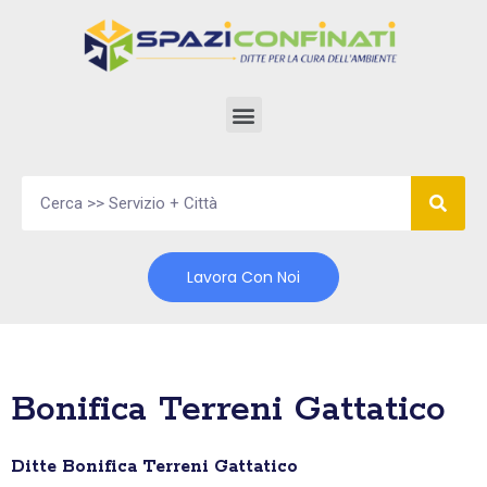
Vai
al
contenuto
Lavora Con Noi
Bonifica Terreni Gattatico
Ditte Bonifica Terreni Gattatico