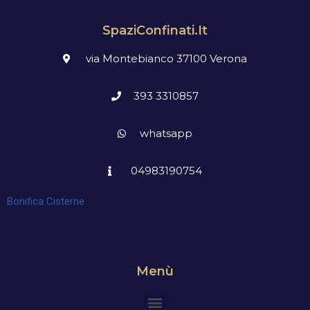
SpaziConfinati.it
via Montebianco 37100 Verona
393 3310857
whatsapp
04983190754
Bonifica Cisterne
Menù