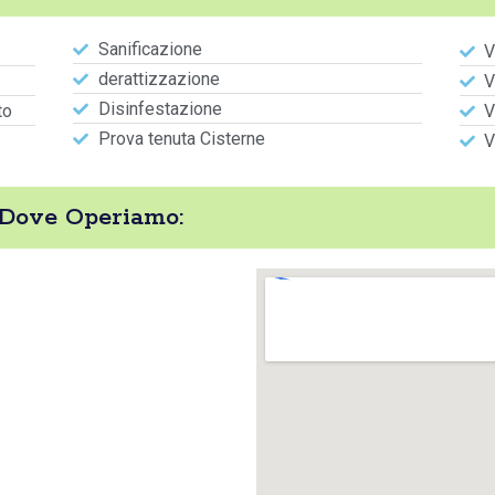
Sanificazione
V
derattizzazione
V
Disinfestazione
to
V
Prova tenuta Cisterne
V
 Dove Operiamo: