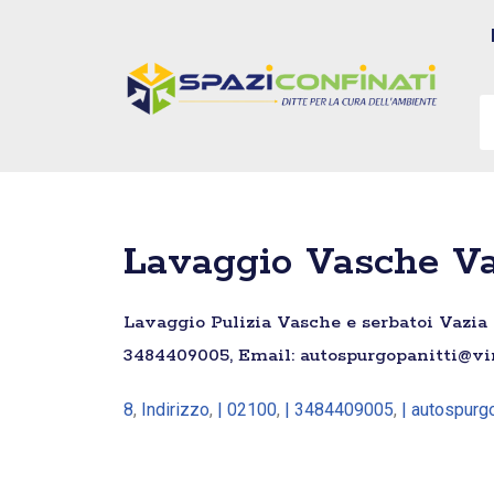
Vai
al
contenuto
Lavaggio Vasche Va
Lavaggio Pulizia Vasche e serbatoi Vazia –
3484409005, Email: autospurgopanitti@virg
8
,
Indirizzo
,
| 02100
,
| 3484409005
,
| autospurgo