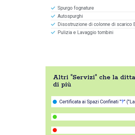
Spurgo fognature
Autospurghi
Disostruzione di colonne di scarico 
Pulizia e Lavaggio tombini
Altri "Servizi" che la di
di più
Certificata ai Spazi Confinati "
?
" ("L