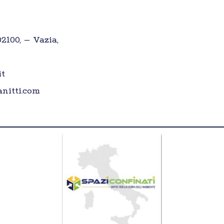
02100, – Vazia,
it
nitti.com