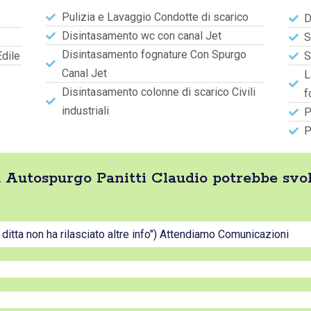
Pulizia e Lavaggio Condotte di scarico
D
Disintasamento wc con canal Jet
S
Disintasamento fognature Con Spurgo
Edile
S
Canal Jet
L
Disintasamento colonne di scarico Civili
f
industriali
P
P
tta Autospurgo Panitti Claudio potrebbe sv
a ditta non ha rilasciato altre info") Attendiamo Comunicazioni