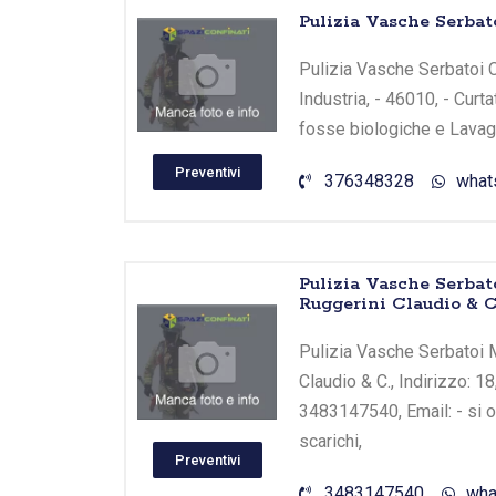
Pulizia Vasche Serbato
Pulizia Vasche Serbatoi Cu
Industria, - 46010, - Curt
fosse biologiche e Lavagg
Preventivi
376348328
what
Pulizia Vasche Serbat
Ruggerini Claudio & C
Pulizia Vasche Serbatoi M
Claudio & C., Indirizzo: 1
3483147540, Email: - si o
scarichi,
Preventivi
3483147540
wha