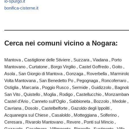
io-spurgo.it
bonifica-cisterne.it
Cerca nei comuni vicino a Nogara:
Mantova , Castiglione delle Stiviere , Suzzara , Viadana , Porto
Mantovano , Curtatone , Borgo Virgilio , Castel Goffredo , Goito ,
Asola , San Giorgio di Mantova , Gonzaga , Roverbella , Marmirolo
Volta Mantovana , San Benedetto Po , Pegognaga , Roncoferraro ,
Ostiglia , Marcaria , Poggio Rusco , Sermide , Guidizzolo , Bagnol
San Vito , Quistello , Moglia , Rodigo , Castellucchio , Monzamban
Castel d’Ario , Canneto sull’Oglio , Sabbioneta , Bozzolo , Medole ,
Cavriana , Dosolo , Castelbelforte , Gazoldo degli Ippoliti ,
Acquanegra sul Chiese , Casaloldo , Motteggiana , Solferino ,
Ceresara , Rivarolo Mantovano , Revere , Ponti sul Mincio ,
Gazzuolo , Casalmoro , Villimpenta , Bigarello , Sustinente , Villa