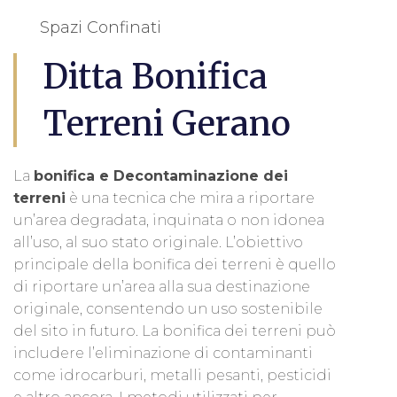
Spazi Confinati
Ditta Bonifica
Terreni Gerano
La
bonifica e Decontaminazione dei
terreni
è una tecnica che mira a riportare
un’area degradata, inquinata o non idonea
all’uso, al suo stato originale. L’obiettivo
principale della bonifica dei terreni è quello
di riportare un’area alla sua destinazione
originale, consentendo un uso sostenibile
del sito in futuro. La bonifica dei terreni può
includere l’eliminazione di contaminanti
come idrocarburi, metalli pesanti, pesticidi