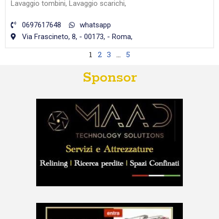
Lavaggio tombini, Lavaggio scarichi,
0697617648
whatsapp
Via Frascineto, 8, - 00173, - Roma,
1
2
3
…
5
Sponsor