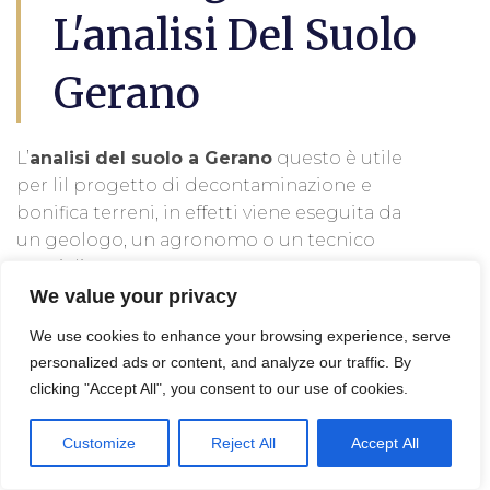
L'analisi Del Suolo
Gerano
L’
analisi del suolo a Gerano
questo è utile
per lil progetto di decontaminazione e
bonifica terreni, in effetti viene eseguita da
un geologo, un agronomo o un tecnico
specializzato.
We value your privacy
Queste persone possono analizzare
We use cookies to enhance your browsing experience, serve
campioni di suolo per determinare le sue
personalized ads or content, and analyze our traffic. By
proprietà, come l’acidità, la composizione
clicking "Accept All", you consent to our use of cookies.
chimica, la presenza di nutrienti o l’attività
biologica. Tali informazioni possono essere
Customize
Reject All
Accept All
utilizzate per fare scelte di gestione del