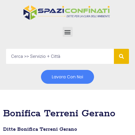
Vai
al
contenuto
Lavora Con Noi
Bonifica Terreni Gerano
Ditte Bonifica Terreni Gerano