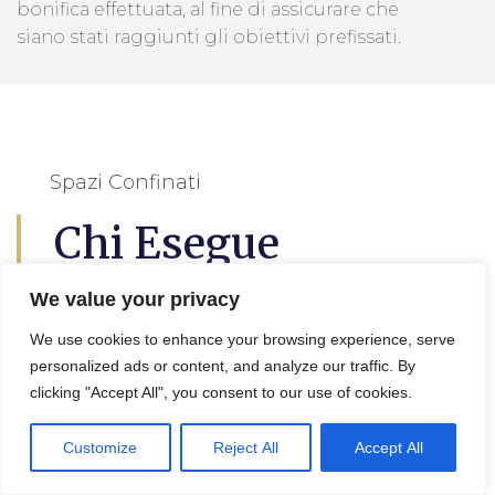
bonifica effettuata, al fine di assicurare che
siano stati raggiunti gli obiettivi prefissati.
Spazi Confinati
Chi Esegue
L'analisi Del Suolo
We value your privacy
We use cookies to enhance your browsing experience, serve
Gioia Tauro
personalized ads or content, and analyze our traffic. By
clicking "Accept All", you consent to our use of cookies.
L’
analisi del suolo a Gioia Tauro
questo è
Customize
Reject All
Accept All
utile per lil progetto di decontaminazione e
bonifica terreni, in effetti viene eseguita da