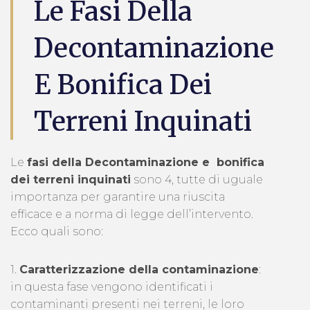
Le Fasi Della
Decontaminazione
E Bonifica Dei
Terreni Inquinati
Le
fasi della Decontaminazione e bonifica
dei terreni inquinati
sono 4, tutte di uguale
importanza per garantire una riuscita
efficace e a norma di legge dell’intervento.
Ecco quali sono:
1.
Caratterizzazione della contaminazione
:
in questa fase vengono identificati i
contaminanti presenti nei terreni, le loro