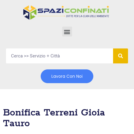
Vai
al
contenuto
Lavora Con Noi
Bonifica Terreni Gioia
Tauro