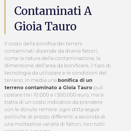
Contaminati A
Gioia Tauro
Il costo della bonifica dei terreni
contaminati dipende da diversi fattori,
come la natura della contaminazione, la
dimensione dell’area da bonificare, il tipo di
tecnologia da utilizzare e le condizioni del
terreno. In media una
bonifica di un
terreno contaminato a Gioia Tauro
può
costare tra i 10.000 e i 500.000 euro, ma si
tratta di un costo indicativo da prendere
con le dovute remore: ogni ditta segue
politiche di prezzo differenti a seconda di
una molteplice varietà di fattori, non tutti