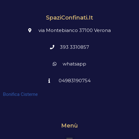
SpaziConfinati.it
via Montebianco 37100 Verona
393 3310857
whatsapp
04983190754
Bonifica Cisterne
Menù