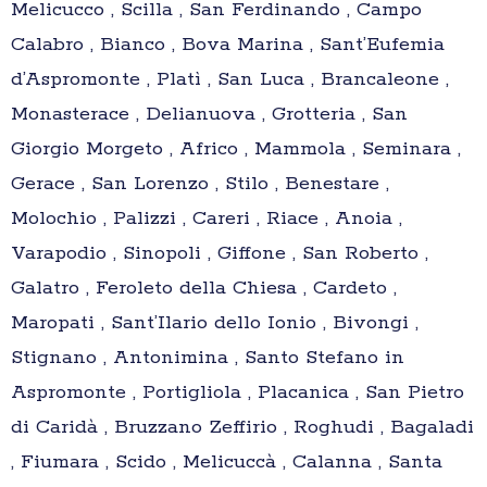
Melicucco , Scilla , San Ferdinando , Campo
Calabro , Bianco , Bova Marina , Sant’Eufemia
d’Aspromonte , Platì , San Luca , Brancaleone ,
Monasterace , Delianuova , Grotteria , San
Giorgio Morgeto , Africo , Mammola , Seminara ,
Gerace , San Lorenzo , Stilo , Benestare ,
Molochio , Palizzi , Careri , Riace , Anoia ,
Varapodio , Sinopoli , Giffone , San Roberto ,
Galatro , Feroleto della Chiesa , Cardeto ,
Maropati , Sant’Ilario dello Ionio , Bivongi ,
Stignano , Antonimina , Santo Stefano in
Aspromonte , Portigliola , Placanica , San Pietro
di Caridà , Bruzzano Zeffirio , Roghudi , Bagaladi
, Fiumara , Scido , Melicuccà , Calanna , Santa