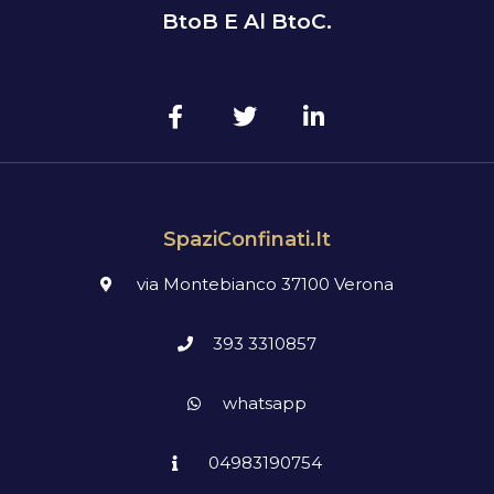
BtoB E Al BtoC.
SpaziConfinati.it
via Montebianco 37100 Verona
393 3310857
whatsapp
04983190754