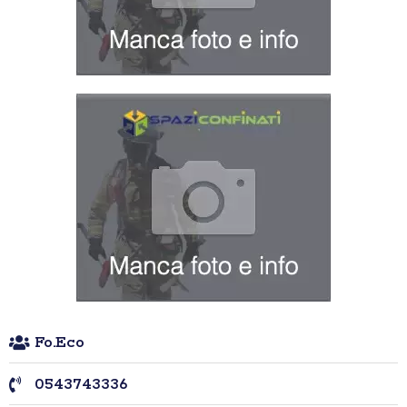
Fo.Eco
0543743336