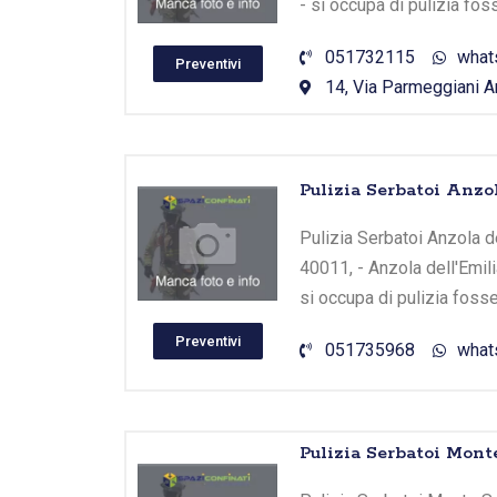
- si occupa di pulizia fo
051732115
what
Preventivi
14, Via Parmeggiani Am
Pulizia Serbatoi Anzo
Pulizia Serbatoi Anzola del
40011, - Anzola dell'Emil
si occupa di pulizia foss
Preventivi
051735968
what
Pulizia Serbatoi Mont