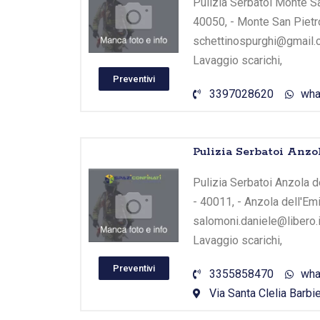
Pulizia Serbatoi Monte San
40050, - Monte San Pietr
schettinospurghi@gmail.c
Lavaggio scarichi,
Preventivi
3397028620
wha
Pulizia Serbatoi Anzo
Pulizia Serbatoi Anzola de
- 40011, - Anzola dell'Em
salomoni.daniele@libero.i
Lavaggio scarichi,
Preventivi
3355858470
wha
Via Santa Clelia Barbie