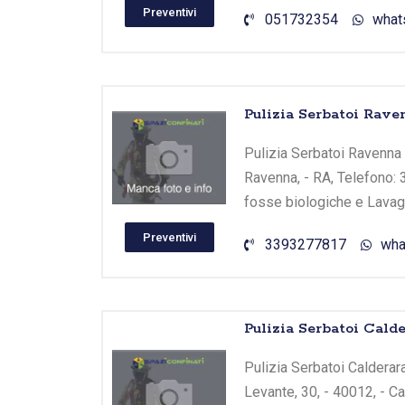
Preventivi
051732354
what
Pulizia Serbatoi Rav
Pulizia Serbatoi Ravenna -
Ravenna, - RA, Telefono: 3
fosse biologiche e Lavagg
Preventivi
3393277817
wha
Pulizia Serbatoi Cald
Pulizia Serbatoi Calderar
Levante, 30, - 40012, - C