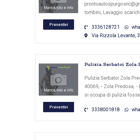
prontoautospurgosnc@gmai
tombini, Lavaggio scarichi
Preventivi
3336128721
wha
Via Rizzola Levante, 3
Pulizia Serbatoi Zo
Pulizia Serbatoi Zola Pr
40069, - Zola Predosa, - 
si occupa di pulizia foss
Preventivi
3338001818
wha