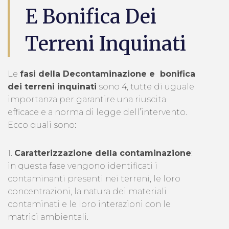
E Bonifica Dei
Terreni Inquinati
Le
fasi della Decontaminazione e bonifica
dei terreni inquinati
sono 4, tutte di uguale
importanza per garantire una riuscita
efficace e a norma di legge dell’intervento.
Ecco quali sono:
1.
Caratterizzazione della contaminazione
:
in questa fase vengono identificati i
contaminanti presenti nei terreni, le loro
concentrazioni, la natura dei materiali
contaminati e le loro interazioni con le
matrici ambientali.