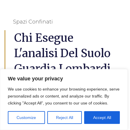
Spazi Confinati
Chi Esegue
L'analisi Del Suolo
Guardia Lombardi
We value your privacy
L’
analisi del suolo a Guardia Lombardi
We use cookies to enhance your browsing experience, serve
questo è utile per lil progetto di
personalized ads or content, and analyze our traffic. By
decontaminazione e bonifica terreni, in
clicking "Accept All", you consent to our use of cookies.
effetti viene eseguita da un geologo, un
agronomo o un tecnico specializzato.
Customize
Reject All
Accept All