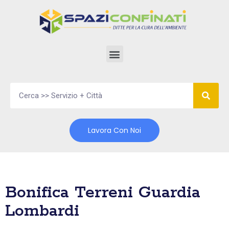
Vai
al
contenuto
Lavora Con Noi
Bonifica Terreni Guardia
Lombardi