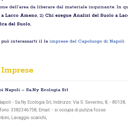
ione dell’area da liberare dal materiale inquinante. In qu
ti a Lacco Ameno
, 2)
Chi esegue Analisi del Suolo a L
ica del Suolo
,
può interessarti il le
imprese del Capoluogo di Napoli
Imprese
oi Napoli – Sa.Ny Ecologia Srl
poli - Sa.Ny Ecologia Srl, Indirizzo: Via S. Severino, 8, - 80138,
efono: 3382346758, Email: - si occupa di pulizia fosse
bini, Lavaggio scarichi,