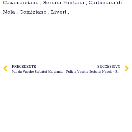
Casamarciano , Serrara Fontana , Carbonara di
Nola , Comiziano , Liveri ,
PRECEDENTE
SUCCESSIVO
Pulizia Vasche Serbatoi Marcianise – Ecologia Voraldi Sas
Pulizia Vasche Serbatoi Napoli – Ecologia Agizza S.r.l.