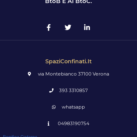
BtoB E Al BtoC.
SpaziConfinati.it
via Montebianco 37100 Verona
393 3310857
whatsapp
04983190754
Bonifica Cisterne