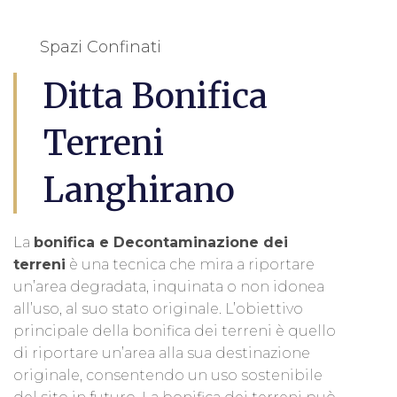
Spazi Confinati
Ditta Bonifica
Terreni
Langhirano
La
bonifica e Decontaminazione dei
terreni
è una tecnica che mira a riportare
un’area degradata, inquinata o non idonea
all’uso, al suo stato originale. L’obiettivo
principale della bonifica dei terreni è quello
di riportare un’area alla sua destinazione
originale, consentendo un uso sostenibile