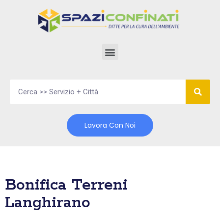
Vai
al
contenuto
Lavora Con Noi
Bonifica Terreni
Langhirano