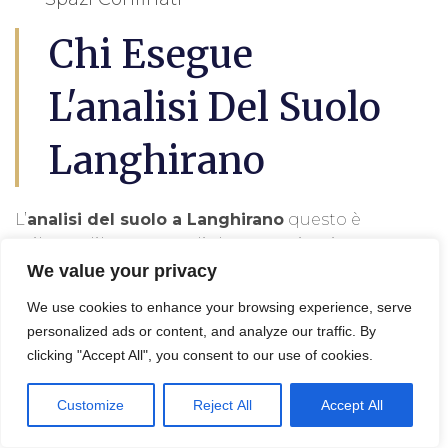
Chi Esegue
L'analisi Del Suolo
Langhirano
L’
analisi del suolo a Langhirano
questo è
utile per lil progetto di decontaminazione e
bonifica terreni, in effetti viene eseguita da
We value your privacy
un geologo, un agronomo o un tecnico
We use cookies to enhance your browsing experience, serve
specializzato.
personalized ads or content, and analyze our traffic. By
clicking "Accept All", you consent to our use of cookies.
Queste persone possono analizzare
campioni di suolo per determinare le sue
Customize
Reject All
Accept All
proprietà, come l’acidità, la composizione