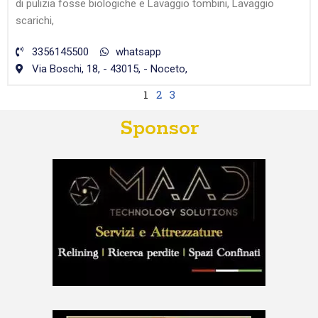
di pulizia fosse biologiche e Lavaggio tombini, Lavaggio
scarichi,
3356145500
whatsapp
Via Boschi, 18, - 43015, - Noceto,
1
2
3
Sponsor