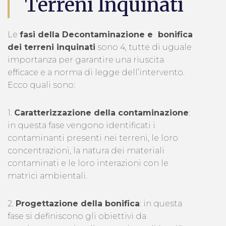
Terreni Inquinati
Le
fasi della Decontaminazione e bonifica
dei terreni inquinati
sono 4, tutte di uguale
importanza per garantire una riuscita
efficace e a norma di legge dell’intervento.
Ecco quali sono:
1.
Caratterizzazione della contaminazione
:
in questa fase vengono identificati i
contaminanti presenti nei terreni, le loro
concentrazioni, la natura dei materiali
contaminati e le loro interazioni con le
matrici ambientali.
2.
Progettazione della bonifica
: in questa
fase si definiscono gli obiettivi da