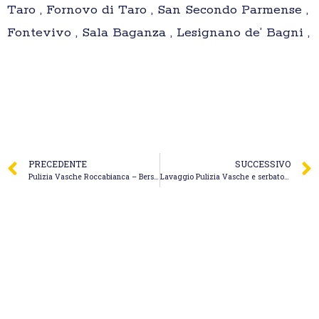
Taro , Fornovo di Taro , San Secondo Parmense ,
Fontevivo , Sala Baganza , Lesignano de’ Bagni ,
PRECEDENTE
SUCCESSIVO
Pulizia Vasche Roccabianca – Bersellini Franco & C. S.r.l.
Lavaggio Pulizia Vasche e serbatoi Broni