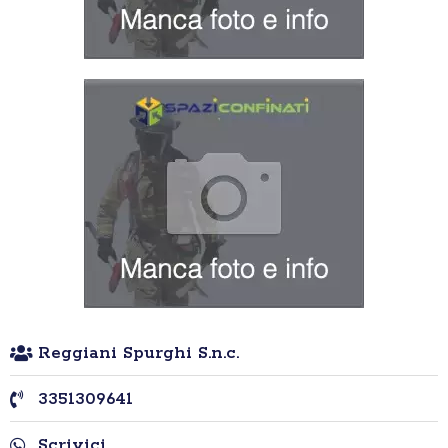
Reggiani Spurghi S.n.c.
3351309641
Scrivici