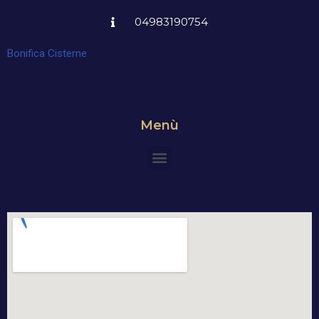
04983190754
Bonifica Cisterne
Menù