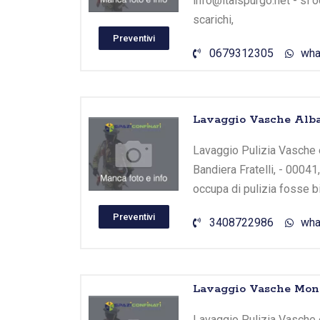
info@italspurgo.net - si 
scarichi,
Preventivi
0679312305
wha
Lavaggio Vasche Alba
Lavaggio Pulizia Vasche e 
Bandiera Fratelli, - 00041
occupa di pulizia fosse b
Preventivi
3408722986
wha
Lavaggio Vasche Mont
Lavaggio Pulizia Vasche e