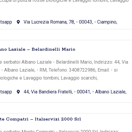
occupa di pulizia fosse biologiche e Lavaggio tombini, Lavaggio
tsapp
Via Lucrezia Romana, 78, - 00043, - Ciampino,
no Laziale – Belardinelli Mario
serbatoi Albano Laziale - Belardinelli Mario, Indirizzo: 44, Via
, - Albano Laziale, - RM, Telefono: 3408722986, Email: - si
iologiche e Lavaggio tombini, Lavaggio scarichi,
tsapp
44, Via Bandiera Fratelli, - 00041, - Albano Laziale,
e Compatri – Italservizi 2000 Srl
 serbatoi Monte Compatri - Italservizi 2000 Srl, Indirizzo: