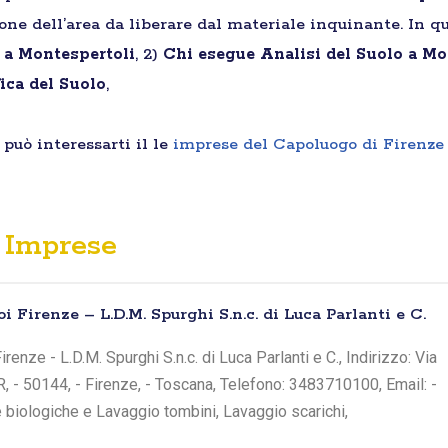
ione dell’area da liberare dal materiale inquinante. In qu
i a Montespertoli
, 2)
Chi esegue Analisi del Suolo a Mo
ica del Suolo
,
può interessarti il le
imprese del Capoluogo di Firenze
Imprese
i Firenze – L.D.M. Spurghi S.n.c. di Luca Parlanti e C.
renze - L.D.M. Spurghi S.n.c. di Luca Parlanti e C., Indirizzo: Via
R, - 50144, - Firenze, - Toscana, Telefono: 3483710100, Email: -
e biologiche e Lavaggio tombini, Lavaggio scarichi,