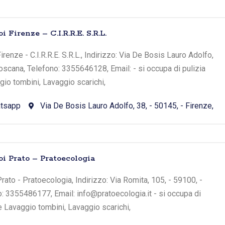
 Firenze – C.I.R.R.E. S.R.L.
renze - C.I.R.R.E. S.R.L., Indirizzo: Via De Bosis Lauro Adolfo,
Toscana, Telefono: 3355646128, Email: - si occupa di pulizia
io tombini, Lavaggio scarichi,
tsapp
Via De Bosis Lauro Adolfo, 38, - 50145, - Firenze,
oi Prato – Pratoecologia
ato - Pratoecologia, Indirizzo: Via Romita, 105, - 59100, -
o: 3355486177, Email: info@pratoecologia.it - si occupa di
e Lavaggio tombini, Lavaggio scarichi,