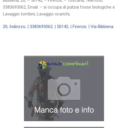
Bibbiena, 20, – 50142, – Firenze, – Toscana, Telefono:
3383693062, Email: – si occupa di pulizia fosse biologiche e
Lavaggio tombini, Lavaggio scarichi,
20
,
Indirizzo
,
| 3383693062
,
| 50142
,
| Firenze
,
| Via Bibbiena