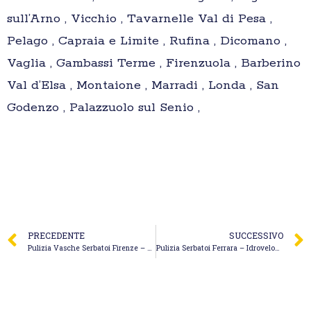
sull’Arno , Vicchio , Tavarnelle Val di Pesa ,
Pelago , Capraia e Limite , Rufina , Dicomano ,
Vaglia , Gambassi Terme , Firenzuola , Barberino
Val d’Elsa , Montaione , Marradi , Londa , San
Godenzo , Palazzuolo sul Senio ,
PRECEDENTE
SUCCESSIVO
Pulizia Vasche Serbatoi Firenze – Autospurghi Italia Spurghi
Pulizia Serbatoi Ferrara – Idrovelox Team Petrelli