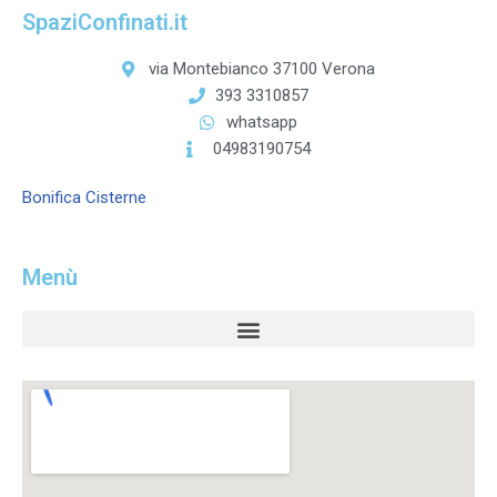
SpaziConfinati.it
via Montebianco 37100 Verona
393 3310857
whatsapp
04983190754
Bonifica Cisterne
Menù