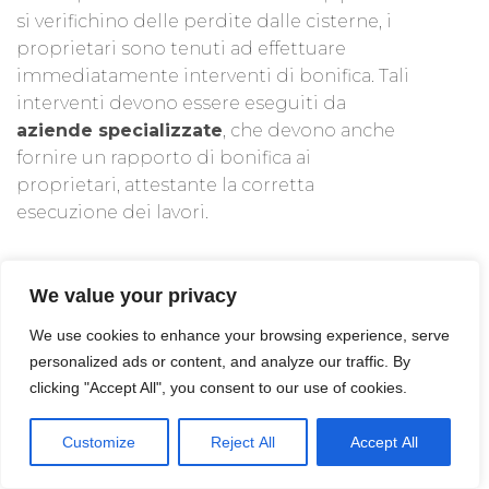
si verifichino delle perdite dalle cisterne, i
proprietari sono tenuti ad effettuare
immediatamente interventi di bonifica. Tali
interventi devono essere eseguiti da
aziende specializzate
, che devono anche
fornire un rapporto di bonifica ai
proprietari, attestante la corretta
esecuzione dei lavori.
I responsabili devono inoltre segnalare alle
We value your privacy
forze dell’ordine eventuali problematiche
legate alla cisterna in modo da permettere i
We use cookies to enhance your browsing experience, serve
necessari controlli volti a scongiurare danni
personalized ads or content, and analyze our traffic. By
ambientali e per la salute dei residenti.
clicking "Accept All", you consent to our use of cookies.
Customize
Reject All
Accept All