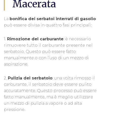
Macerata
La
bonifica dei serbatoi interrati di gasolio
può essere divisa in quattro fasi principali:
1.
Rimozione del carburante
: è necessario
rimuovere tutto il carburante presente nel
serbatoio. Questo può essere fatto
manualmente o con l’uso di un mezzo di
aspirazione.
2.
Pulizia del serbatoio
: una volta rimosso il
carburante, il serbatoio deve essere pulito
accuratamente. Questo processo può essere
fatto manualmente, ma è meglio utilizzare
un mezzo di pulizia a vapore o ad alta
pressione.