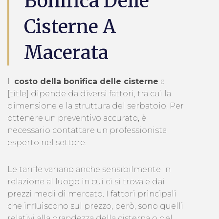
Bonifica Delle
Cisterne A
Macerata
Il
costo della bonifica delle cisterne
a
[title] dipende da diversi fattori, tra cui la
dimensione e la struttura del serbatoio. Per
ottenere un preventivo accurato, è
necessario contattare un professionista
esperto nel settore.
Le tariffe variano anche sensibilmente in
relazione al luogo in cui ci si trova e dai
prezzi medi di mercato. I fattori principali
che influiscono sul prezzo, però, sono quelli
relativi alla grandezza della cisterna o del