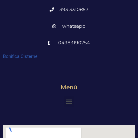
393 3310857
whatsapp
04983190754
Bonifica Cisterne
Menù