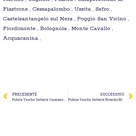
Fiastrone , Cessapalombo , Ussita , Sefro ,
Castelsantangelo sul Nera , Poggio San Vicino ,
Fiordimonte , Bolognola , Monte Cavallo ,
Acquacanina ,
PRECEDENTE
SUCCESSIVO
Pulizia Vasche Serbatoi Casarano – Spurgo Canal Jet
Pulizia Vasche Serbatoi Rivarolo Mantovano – Metalser – Idrosanitaria e Autospurgo