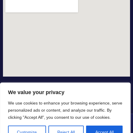
We value your privacy
We use cookies to enhance your browsing experience, serve
personalized ads or content, and analyze our traffic. By
clicking "Accept All", you consent to our use of cookies.
© All rights reserved dal 2015
Customize
Reject All
Accept All