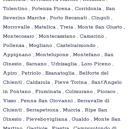
Tolentino , Potenza Picena , Corridonia , San
Severino Marche , Porto Recanati , Cingoli ,
Morrovalle , Matelica , Treia , Monte San Giusto ,
Montecosaro , Montecassiano , Camerino ,
Pollenza , Mogliano , Castelraimondo ,
Appignano , Montelupone , Montefano , San
Ginesio , Sarnano , Urbisaglia , Loro Piceno ,
Apiro , Petriolo , Esanatoglia , Belforte del
Chienti , Caldarola , Pieve Torina , Sant’Angelo
in Pontano , Fiuminata , Colmurano , Pioraco ,
Visso , Penna San Giovanni , Serravalle di
Chienti , Serrapetrona , Muccia , Ripe San
Ginesio , Pievebovigliana , Gualdo , Monte San
Martino , Gagliole , Fiastra , Camporotondo di