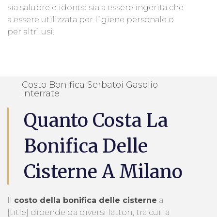
sia salubre e idonea sia a essere ingerita che
a essere utilizzata per l’igiene personale o
per altri usi.
Costo Bonifica Serbatoi Gasolio
Interrate
Quanto Costa La
Bonifica Delle
Cisterne A Milano
Il
costo della bonifica delle cisterne
a
[title] dipende da diversi fattori, tra cui la