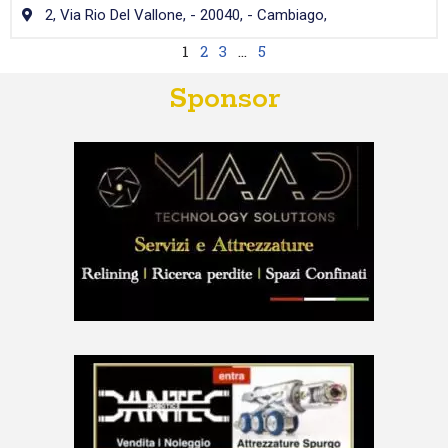
2, Via Rio Del Vallone, - 20040, - Cambiago,
1
2
3
…
5
Sponsor