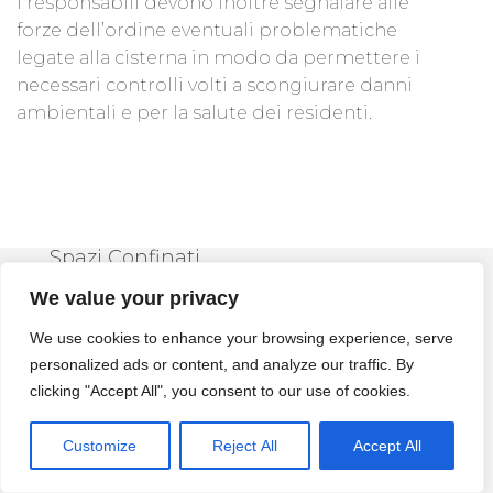
I responsabili devono inoltre segnalare alle
forze dell’ordine eventuali problematiche
legate alla cisterna in modo da permettere i
necessari controlli volti a scongiurare danni
ambientali e per la salute dei residenti.
Spazi Confinati
We value your privacy
Fasi Per La
We use cookies to enhance your browsing experience, serve
Bonifica Delle
personalized ads or content, and analyze our traffic. By
clicking "Accept All", you consent to our use of cookies.
Cisterne
Customize
Reject All
Accept All