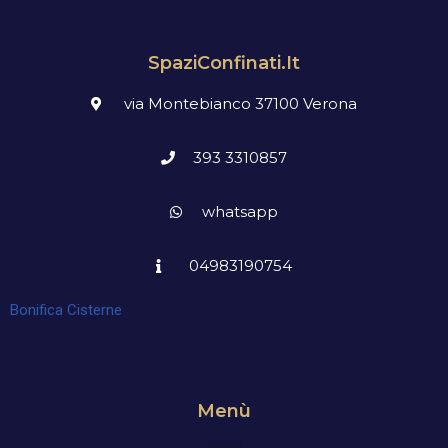
SpaziConfinati.it
via Montebianco 37100 Verona
393 3310857
whatsapp
04983190754
Bonifica Cisterne
Menù