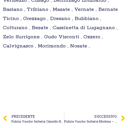
Vermezzo , Cusago , Bellinzago Lombardo ,
Basiano , Tribiano , Masate , Vernate , Bernate
Ticino , Grezzago , Dresano , Bubbiano ,
Colturano , Besate , Cassinetta di Lugagnano ,
Zelo Surrigone , Gudo Visconti , Ozzero ,
Calvignasco , Morimondo , Nosate ,
PRECEDENTE
SUCCESSIVO
Pulizia Vasche Serbatoi Cinisello Balsamo – Spurghi Nord Milano S.r.l.
Pulizia Vasche Serbatoi Modena – Ghelfi Spurghi