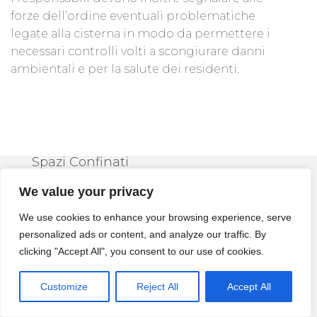
forze dell’ordine eventuali problematiche
legate alla cisterna in modo da permettere i
necessari controlli volti a scongiurare danni
ambientali e per la salute dei residenti.
Spazi Confinati
We value your privacy
Fasi Per La
We use cookies to enhance your browsing experience, serve
Bonifica Delle
personalized ads or content, and analyze our traffic. By
clicking "Accept All", you consent to our use of cookies.
Cisterne
Customize
Reject All
Accept All