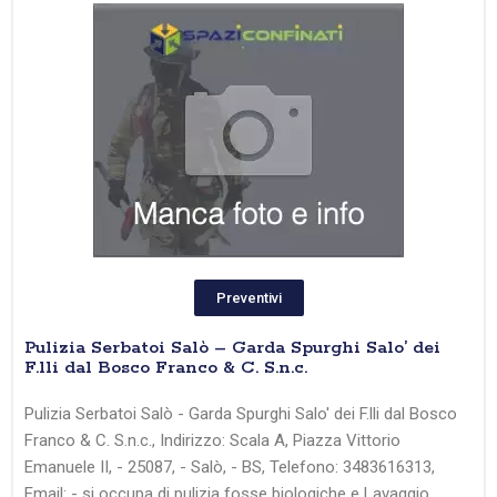
Preventivi
Pulizia Serbatoi Salò – Garda Spurghi Salo’ dei
F.lli dal Bosco Franco & C. S.n.c.
Pulizia Serbatoi Salò - Garda Spurghi Salo' dei F.lli dal Bosco
Franco & C. S.n.c., Indirizzo: Scala A, Piazza Vittorio
Emanuele II, - 25087, - Salò, - BS, Telefono: 3483616313,
Email: - si occupa di pulizia fosse biologiche e Lavaggio