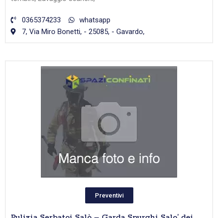
0365374233
whatsapp
7, Via Miro Bonetti, - 25085, - Gavardo,
Preventivi
Pulizia Serbatoi Salò – Garda Spurghi Salo’ dei