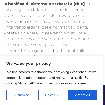
la bonifica di cisterne o serbatoi a [title]
, la
cosa migliore da fare è valutare le aziende
presenti sul nostro portale: troverete solo
società qualificate e autorizzate a eseguire
l’intervento ai sensi delle normative vigenti.
Potete richiedere un preventivo gratuito e
senza impegno: i preventivi non presentano
alcun rincaro e sono gli stessi che
ricevereste rivolgendovi direttamente alle
aziende in questione!
We value your privacy
We use cookies to enhance your browsing experience, serve
personalized ads or content, and analyze our traffic. By
clicking "Accept All", you consent to our use of cookies.
Customize
Reject All
Accept All