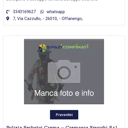
3343169627
whatsapp
7, Via Cazzullo, - 26010, - Offanengo,
Preventivi
Pulizia Serbatoi Crema – Cremasca Spurghi S.r.l.