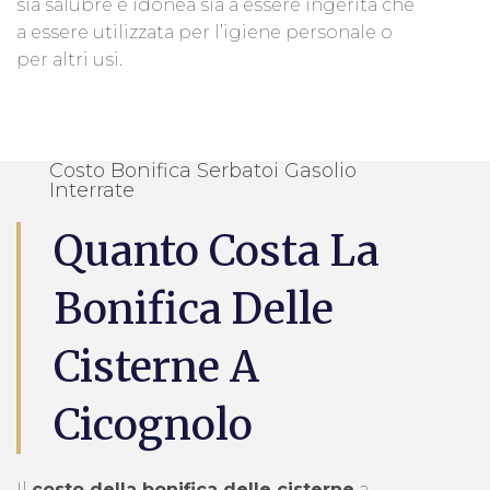
sia salubre e idonea sia a essere ingerita che
a essere utilizzata per l’igiene personale o
per altri usi.
Costo Bonifica Serbatoi Gasolio
Interrate
Quanto Costa La
Bonifica Delle
Cisterne A
Cicognolo
Il
costo della bonifica delle cisterne
a