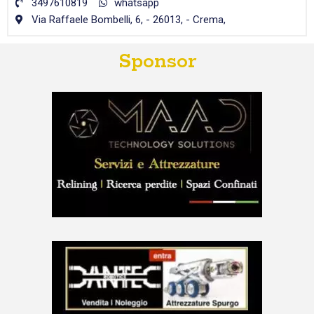
3497610819
whatsapp
Via Raffaele Bombelli, 6, - 26013, - Crema,
Sponsor