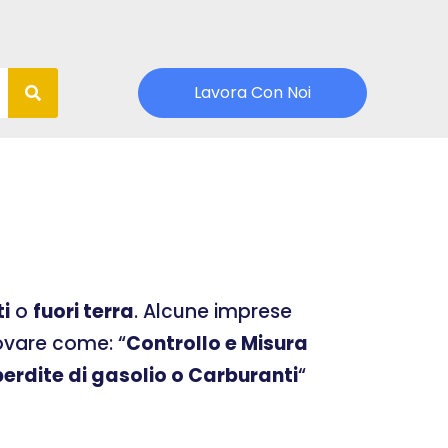
Lavora Con Noi
ti
o
fuori terra
. Alcune imprese
rovare come: “
Controllo e Misura
erdite di gasolio o Carburanti
“