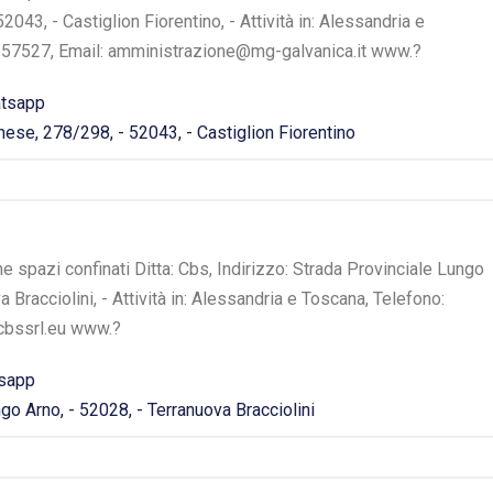
043, - Castiglion Fiorentino, - Attività in: Alessandria e
657527, Email: amministrazione@mg-galvanica.it www.?
tsapp
ese, 278/298, - 52043, - Castiglion Fiorentino
ne spazi confinati Ditta: Cbs, Indirizzo: Strada Provinciale Lungo
a Bracciolini, - Attività in: Alessandria e Toscana, Telefono:
cbssrl.eu www.?
sapp
go Arno, - 52028, - Terranuova Bracciolini