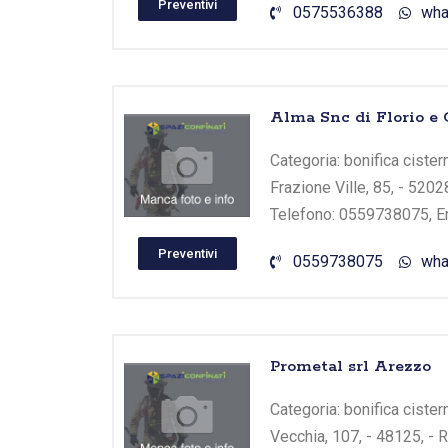
Preventivi
0575536388
wha
Alma Snc di Florio e 
Categoria: bonifica cistern
Frazione Ville, 85, - 52028
Telefono: 0559738075, E
Preventivi
0559738075
wha
Prometal srl Arezzo
Categoria: bonifica cister
Vecchia, 107, - 48125, - R