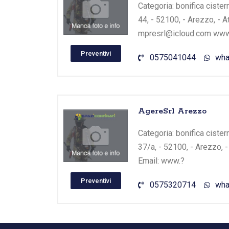
Categoria: bonifica cistern
44, - 52100, - Arezzo, - 
mpresrl@icloud.com www
Preventivi
0575041044
wha
AgereSrl Arezzo
Categoria: bonifica cistern
37/a, - 52100, - Arezzo, 
Email: www.?
Preventivi
0575320714
wha