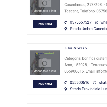
Casentinese, 278/298, - 52
Toscana, Telefono: 0575
0575657527
wha
Preventivi
Strada Umbro Casentin
Cbs Arezzo
Categoria: bonifica cister
Arno, - 52028, - Terranuov
055900616, Email: info@
055900616
what
Preventivi
Strada Provinciale Lun