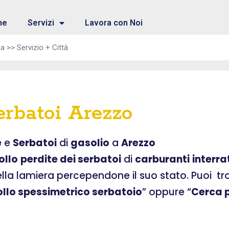
me
Servizi
Lavora con Noi
erbatoi Arezzo
e
e
Serbatoi
di
gasolio
a
Arezzo
ollo
perdite dei serbatoi
di
carburanti
interra
ella lamiera percependone il suo stato. Puoi t
ollo spessimetrico serbatoio
” oppure “
Cerca p