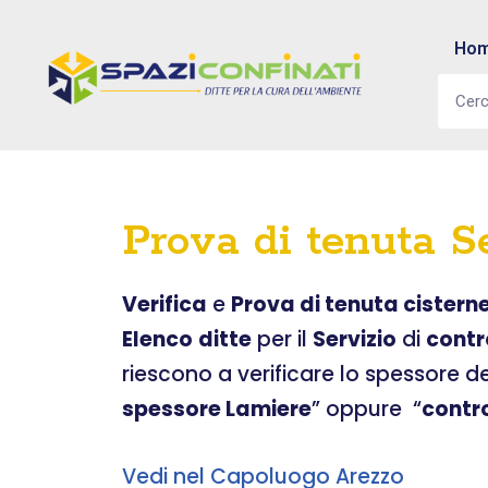
Ho
Vai
al
contenuto
Prova di tenuta S
Verifica
e
Prova di tenuta cistern
Elenco
ditte
per il
Servizio
di
contr
riescono a verificare lo spessore d
spessore Lamiere
” oppure “
contr
Vedi nel Capoluogo Arezzo