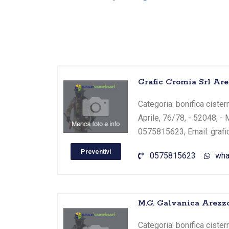
Grafic Cromia Srl Ar
Categoria: bonifica cister
Aprile, 76/78, - 52048, - 
0575815623, Email: grafi
Preventivi
0575815623
wha
M.G. Galvanica Arezz
Categoria: bonifica cister