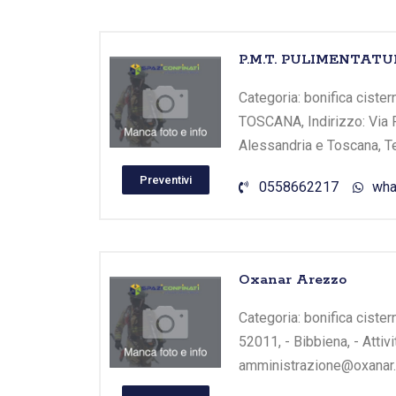
P.M.T. PULIMENTAT
Categoria: bonifica cist
TOSCANA, Indirizzo: Via Pia
Alessandria e Toscana, Te
Preventivi
0558662217
wha
Oxanar Arezzo
Categoria: bonifica cister
52011, - Bibbiena, - Atti
amministrazione@oxanar.