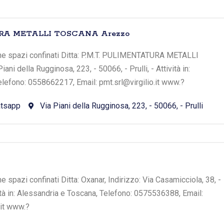
URA METALLI TOSCANA Arezzo
erne spazi confinati Ditta: P.M.T. PULIMENTATURA METALLI
ni della Rugginosa, 223, - 50066, - Prulli, - Attività in:
lefono: 0558662217, Email: pmt.srl@virgilio.it www.?
tsapp
Via Piani della Rugginosa, 223, - 50066, - Prulli
ne spazi confinati Ditta: Oxanar, Indirizzo: Via Casamicciola, 38, -
vità in: Alessandria e Toscana, Telefono: 0575536388, Email:
it www.?