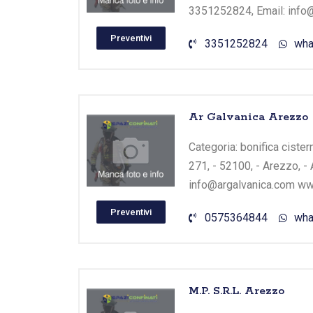
3351252824, Email: info
Preventivi
3351252824
wha
Ar Galvanica Arezzo
Categoria: bonifica cistern
271, - 52100, - Arezzo, -
info@argalvanica.com w
Preventivi
0575364844
wha
M.P. S.R.L. Arezzo