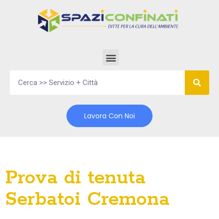
Vai
al
contenuto
Lavora Con Noi
Prova di tenuta
Serbatoi Cremona