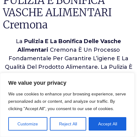
PULIZIA E BONIFICA
VASCHE ALIMENTARI
Cremona
La
Pulizia E La Bonifica Delle Vasche
Alimentari
Cremona È Un Processo
Fondamentale Per Garantire L’igiene E La
Qualità Del Prodotto Alimentare. La Pulizia È
Un Processo Di Rimozione Di Residui,
We value your privacy
Sporcizia E Microbi Dalle Superfici Interne,
Mentre La Bonifica È Un Processo Di
We use cookies to enhance your browsing experience, serve
Disinfezione Che Elimina I Microbi Presenti
personalized ads or content, and analyze our traffic. By
clicking "Accept All", you consent to our use of cookies.
Nella Vasca.
Customize
Reject All
Accept All
Per La
Pulizia
, È Necessario Utilizzare
Prodotti Detergenti
Adeguati Per Rimuovere