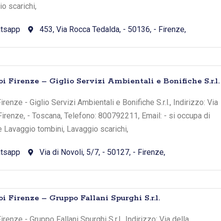
o scarichi,
tsapp
453, Via Rocca Tedalda, - 50136, - Firenze,
i Firenze – Giglio Servizi Ambientali e Bonifiche S.r.l.
renze - Giglio Servizi Ambientali e Bonifiche S.r.l., Indirizzo: Via
 Firenze, - Toscana, Telefono: 800792211, Email: - si occupa di
e Lavaggio tombini, Lavaggio scarichi,
tsapp
Via di Novoli, 5/7, - 50127, - Firenze,
i Firenze – Gruppo Fallani Spurghi S.r.l.
renze - Gruppo Fallani Spurghi S.r.l., Indirizzo: Via della