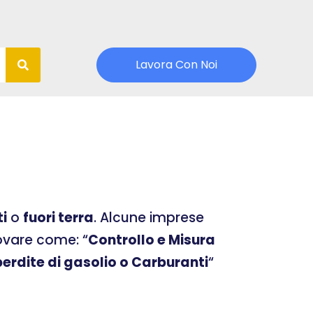
Lavora Con Noi
ti
o
fuori terra
. Alcune imprese
rovare come: “
Controllo e Misura
erdite di gasolio o Carburanti
“