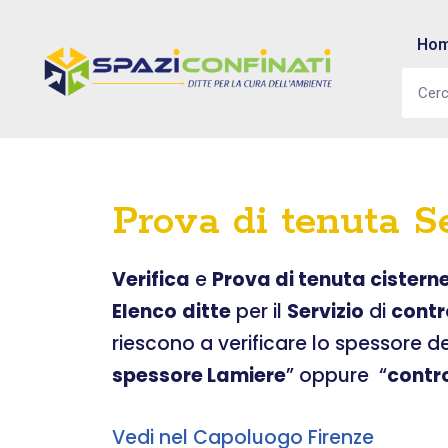
Ho
Vai
al
contenuto
Prova di tenuta S
Verifica
e
Prova di tenuta cistern
Elenco
ditte
per il
Servizio
di
contr
riescono a verificare lo spessore d
spessore Lamiere
” oppure “
contr
Vedi nel Capoluogo Firenze