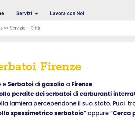
me
Servizi
Lavora con Noi
erbatoi Firenze
e
e
Serbatoi
di
gasolio
a
Firenze
ollo
perdite dei serbatoi
di
carburanti
interra
ella lamiera percependone il suo stato. Puoi t
ollo spessimetrico serbatoio
” oppure “
Cerca p