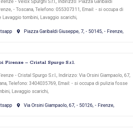
renze - Velox Spurghi S.r.l., Indirizzo: Piazza Garibaldi
irenze, - Toscana, Telefono: 055307311, Email: - si occupa di
e Lavaggio tombini, Lavaggio scarichi,
tsapp
Piazza Garibaldi Giuseppe, 7, - 50145, - Firenze,
i Firenze – Cristal Spurgo S.r.l.
renze - Cristal Spurgo S.r.l., Indirizzo: Via Orsini Giampaolo, 67,
cana, Telefono: 3404035769, Email: - si occupa di pulizia fosse
bini, Lavaggio scarichi,
tsapp
Via Orsini Giampaolo, 67, - 50126, - Firenze,