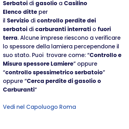
Serbatoi
di
gasolio
a
Casilino
Elenco
ditte
per
il
Servizio
di
controllo
perdite dei
serbatoi
di
carburanti
interrati
o
fuori
terra
. Alcune imprese riescono a verificare
lo spessore della lamiera percependone il
suo stato. Puoi trovare come: “
Controllo e
Misura spessore Lamiere
” oppure
“
controllo spessimetrico serbatoio
”
oppure “
Cerca perdite di gasolio o
Carburanti
“
Vedi nel Capoluogo Roma