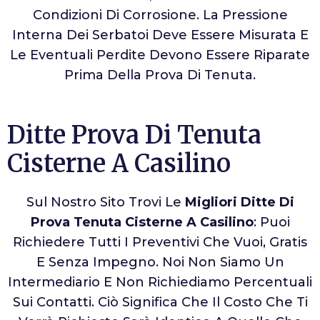
Condizioni Di Corrosione. La Pressione
Interna Dei Serbatoi Deve Essere Misurata E
Le Eventuali Perdite Devono Essere Riparate
Prima Della Prova Di Tenuta.
Ditte Prova Di Tenuta
Cisterne A Casilino
Sul Nostro Sito Trovi Le
Migliori Ditte Di
Prova Tenuta Cisterne A Casilino
: Puoi
Richiedere Tutti I Preventivi Che Vuoi, Gratis
E Senza Impegno. Noi Non Siamo Un
Intermediario E Non Richiediamo Percentuali
Sui Contatti. Ciò Significa Che Il Costo Che Ti