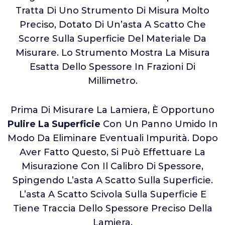
Tratta Di Uno Strumento Di Misura Molto
Preciso, Dotato Di Un’asta A Scatto Che
Scorre Sulla Superficie Del Materiale Da
Misurare. Lo Strumento Mostra La Misura
Esatta Dello Spessore In Frazioni Di
Millimetro.
Prima Di Misurare La Lamiera, È Opportuno
Pulire La Superficie
Con Un Panno Umido In
Modo Da Eliminare Eventuali Impurità. Dopo
Aver Fatto Questo, Si Può Effettuare La
Misurazione Con Il Calibro Di Spessore,
Spingendo L’asta A Scatto Sulla Superficie.
L’asta A Scatto Scivola Sulla Superficie E
Tiene Traccia Dello Spessore Preciso Della
Lamiera.