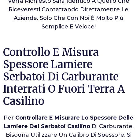
Verrà Richiesto Sarà Identico A Quello Che
Riceveresti Contattando Direttamente Le
Aziende. Solo Che Con Noi È Molto Più
Semplice E Veloce!
Controllo E Misura
Spessore Lamiere
Serbatoi Di Carburante
Interrati O Fuori Terra A
Casilino
Per
Controllare E Misurare Lo Spessore Delle
Lamiere Dei Serbatoi Casilino
Di Carburante,
Bisogna Utilizzare Un Calibro Di Spessore. Si