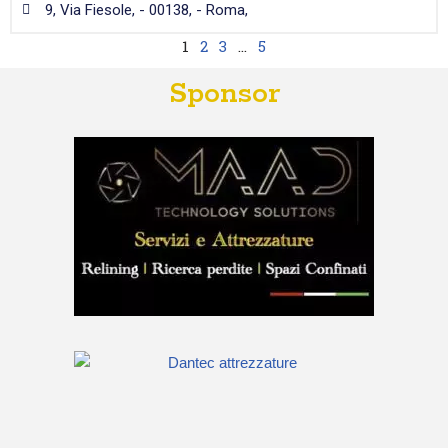
9, Via Fiesole, - 00138, - Roma,
1
2
3
…
5
Sponsor