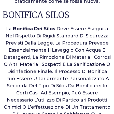
praticamente come se fosse nuova.
BONIFICA SILOS
La
Bonifica Dei Silos
Deve Essere Eseguita
Nel Rispetto Di Rigidi Standard Di Sicurezza
Previsti Dalla Legge. La Procedura Prevede
Essenzialmente Il Lavaggio Con Acqua E
Detergenti, La Rimozione Di Materiali Corrosi
O Altri Materiali Sospetti E La Sanificazione O
Disinfezione Finale. Il Processo Di Bonifica
Può Essere Ulteriormente Personalizzato A
Seconda Del Tipo Di Silos Da Bonificare: In
Certi Casi, Ad Esempio, Può Essere
Necessario L’utilizzo Di Particolari Prodotti
Chimici O L’effettuazione Di Un Trattamento