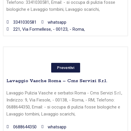
Telefono: 3341030581, Email: - si occupa di pulizia fosse
biologiche e Lavaggio tombini, Lavaggio scarichi,
3341030581
whatsapp
221, Via Formellese, - 00123, - Roma,
Preventivi
Lavaggio Vasche Roma – Cms Servizi S.r.l.
Lavaggio Pulizia Vasche e serbatoi Roma - Cms Servizi S.r.l.,
Indirizzo: 9, Via Fiesole, - 00138, - Roma, - RM, Telefono:
0688644350, Email: - si occupa di pulizia fosse biologiche e
Lavaggio tombini, Lavaggio scarichi,
0688644350
whatsapp