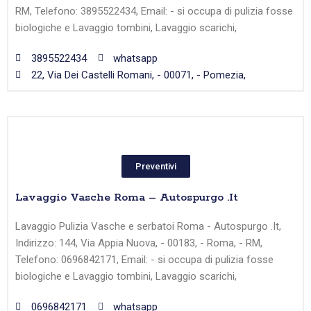
RM, Telefono: 3895522434, Email: - si occupa di pulizia fosse
biologiche e Lavaggio tombini, Lavaggio scarichi,
3895522434
whatsapp
22, Via Dei Castelli Romani, - 00071, - Pomezia,
Preventivi
Lavaggio Vasche Roma – Autospurgo .It
Lavaggio Pulizia Vasche e serbatoi Roma - Autospurgo .It,
Indirizzo: 144, Via Appia Nuova, - 00183, - Roma, - RM,
Telefono: 0696842171, Email: - si occupa di pulizia fosse
biologiche e Lavaggio tombini, Lavaggio scarichi,
0696842171
whatsapp