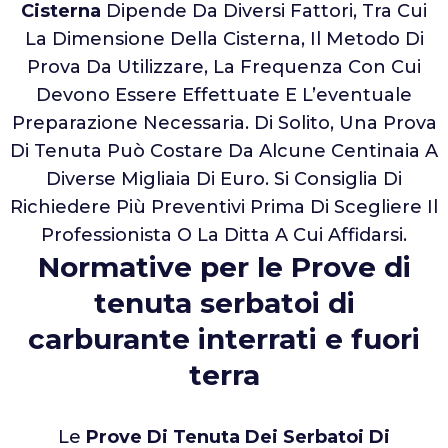
Cisterna
Dipende Da Diversi Fattori, Tra Cui
La Dimensione Della Cisterna, Il Metodo Di
Prova Da Utilizzare, La Frequenza Con Cui
Devono Essere Effettuate E L’eventuale
Preparazione Necessaria. Di Solito, Una Prova
Di Tenuta Può Costare Da Alcune Centinaia A
Diverse Migliaia Di Euro. Si Consiglia Di
Richiedere Più Preventivi Prima Di Scegliere Il
Professionista O La Ditta A Cui Affidarsi.
Normative per le Prove di
tenuta serbatoi di
carburante interrati e fuori
terra
Le
Prove Di Tenuta Dei Serbatoi Di