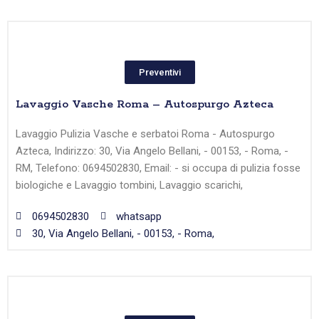
Preventivi
Lavaggio Vasche Roma – Autospurgo Azteca
Lavaggio Pulizia Vasche e serbatoi Roma - Autospurgo
Azteca, Indirizzo: 30, Via Angelo Bellani, - 00153, - Roma, -
RM, Telefono: 0694502830, Email: - si occupa di pulizia fosse
biologiche e Lavaggio tombini, Lavaggio scarichi,
0694502830
whatsapp
30, Via Angelo Bellani, - 00153, - Roma,