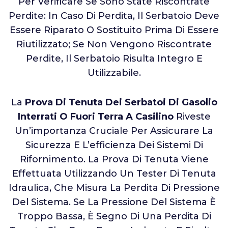
Per Verificare Se Sono State Riscontrate
Perdite: In Caso Di Perdita, Il Serbatoio Deve
Essere Riparato O Sostituito Prima Di Essere
Riutilizzato; Se Non Vengono Riscontrate
Perdite, Il Serbatoio Risulta Integro E
Utilizzabile.
La
Prova Di Tenuta Dei Serbatoi Di Gasolio
Interrati O Fuori Terra A Casilino
Riveste
Un’importanza Cruciale Per Assicurare La
Sicurezza E L’efficienza Dei Sistemi Di
Rifornimento. La Prova Di Tenuta Viene
Effettuata Utilizzando Un Tester Di Tenuta
Idraulica, Che Misura La Perdita Di Pressione
Del Sistema. Se La Pressione Del Sistema È
Troppo Bassa, È Segno Di Una Perdita Di