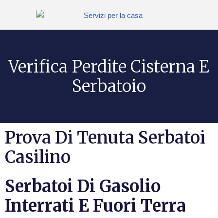
Verifica Perdite Cisterna E
Serbatoio
Prova Di Tenuta Serbatoi
Casilino
Serbatoi Di Gasolio
Interrati E Fuori Terra