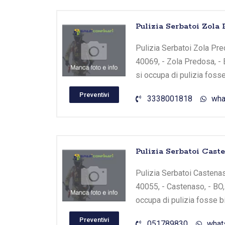
Pulizia Serbatoi Zo
Pulizia Serbatoi Zola Pr
40069, - Zola Predosa, - 
si occupa di pulizia foss
Preventivi
3338001818
wha
Pulizia Serbatoi Cast
Pulizia Serbatoi Castenaso
40055, - Castenaso, - BO
occupa di pulizia fosse b
Preventivi
051789830
what