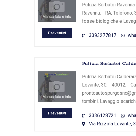
Pulizia Serbatoi Ravenna -
Ravenna, - RA, Telefono: 3
fosse biologiche e Lavagg
Preventivi
3393277817
wha
Pulizia Serbatoi Cald
Pulizia Serbatoi Calderar
Levante, 30, - 40012, - C
prontoautospurgosnc@gmai
tombini, Lavaggio scarichi
Preventivi
3336128721
wha
Via Rizzola Levante, 3