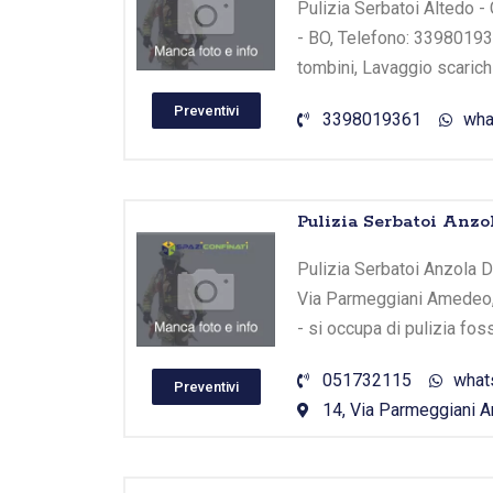
Pulizia Serbatoi Altedo - 
- BO, Telefono: 339801936
tombini, Lavaggio scarichi
Preventivi
3398019361
wha
Pulizia Serbatoi Anzol
Pulizia Serbatoi Anzola Del
Via Parmeggiani Amedeo, -
- si occupa di pulizia fo
051732115
what
Preventivi
14, Via Parmeggiani Am