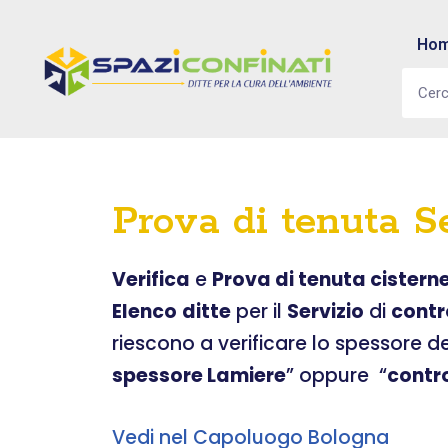
Ho
Vai
al
contenuto
Prova di tenuta Se
Verifica
e
Prova di tenuta cistern
Elenco
ditte
per il
Servizio
di
contr
riescono a verificare lo spessore d
spessore Lamiere
” oppure “
contr
Vedi nel Capoluogo Bologna