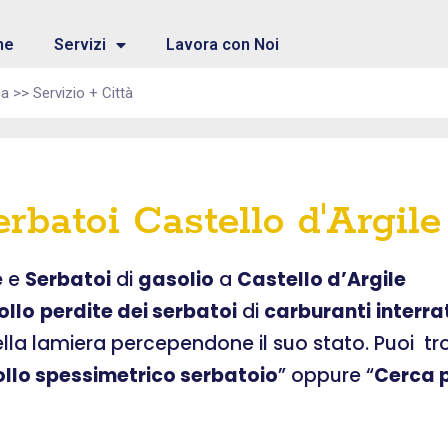
me
Servizi
Lavora con Noi
rbatoi Castello d'Argile
e
e
Serbatoi
di
gasolio
a
Castello d’Argile
ollo
perdite dei serbatoi
di
carburanti
interra
ella lamiera percependone il suo stato. Puoi t
ollo spessimetrico serbatoio
” oppure “
Cerca p