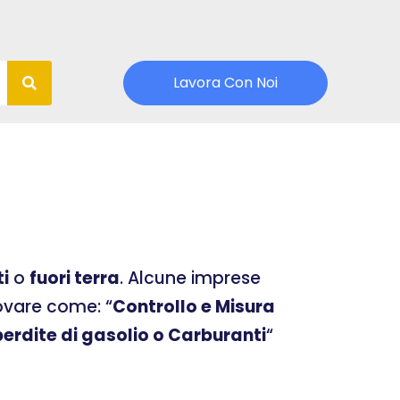
Lavora Con Noi
ti
o
fuori terra
. Alcune imprese
rovare come: “
Controllo e Misura
erdite di gasolio o Carburanti
“