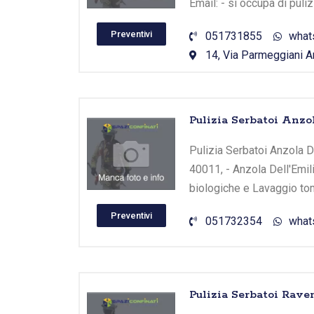
Email: - si occupa di puli
Preventivi
051731855
what
14, Via Parmeggiani Am
Pulizia Serbatoi Anzo
Pulizia Serbatoi Anzola Del
40011, - Anzola Dell'Emil
biologiche e Lavaggio tom
Preventivi
051732354
what
Pulizia Serbatoi Rav