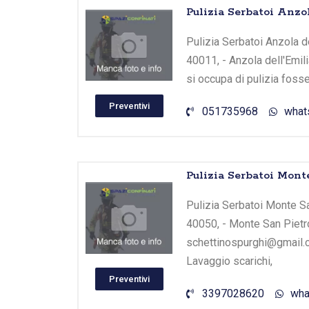
Pulizia Serbatoi Anzo
Pulizia Serbatoi Anzola del
40011, - Anzola dell'Emil
si occupa di pulizia foss
Preventivi
051735968
what
Pulizia Serbatoi Mont
Pulizia Serbatoi Monte San
40050, - Monte San Pietr
schettinospurghi@gmail.c
Lavaggio scarichi,
Preventivi
3397028620
wha