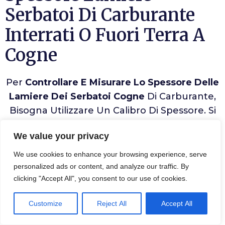
Serbatoi Di Carburante
Interrati O Fuori Terra A
Cogne
Per
Controllare E Misurare Lo Spessore Delle
Lamiere Dei Serbatoi Cogne
Di Carburante,
Bisogna Utilizzare Un Calibro Di Spessore. Si
Tratta Di Uno Strumento Di Misura Molto
We value your privacy
Preciso, Dotato Di Un’asta A Scatto Che
Scorre Sulla Superficie Del Materiale Da
We use cookies to enhance your browsing experience, serve
Misurare. Lo Strumento Mostra La Misura
personalized ads or content, and analyze our traffic. By
clicking "Accept All", you consent to our use of cookies.
Esatta Dello Spessore In Frazioni Di
Millimetro.
Customize
Reject All
Accept All
Prima Di Misurare La Lamiera, È Opportuno