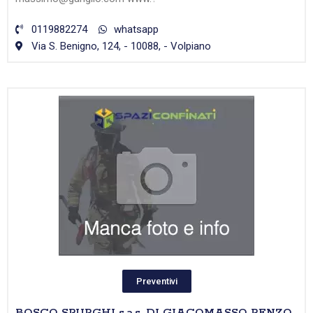
0119882274
whatsapp
Via S. Benigno, 124, - 10088, - Volpiano
Preventivi
BOSCO SPURGHI s.a.s. DI GIACOMASSO RENZO