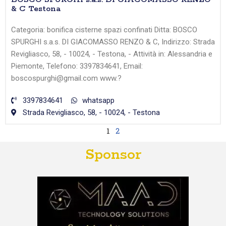
& C Testona
Categoria: bonifica cisterne spazi confinati Ditta: BOSCO
SPURGHI s.a.s. DI GIACOMASSO RENZO & C, Indirizzo: Strada
Revigliasco, 58, - 10024, - Testona, - Attività in: Alessandria e
Piemonte, Telefono: 3397834641, Email:
boscospurghi@gmail.com www.?
3397834641
whatsapp
Strada Revigliasco, 58, - 10024, - Testona
1
2
Sponsor