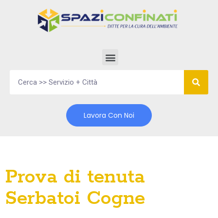
Vai
al
contenuto
Lavora Con Noi
Prova di tenuta
Serbatoi Cogne