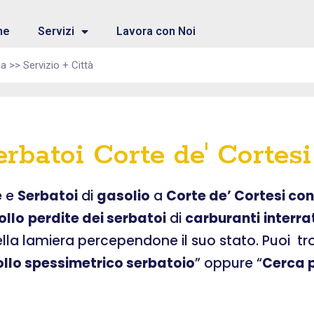
me
Servizi
Lavora con Noi
erbatoi Corte de' Cortes
e
e
Serbatoi
di
gasolio
a
Corte de’ Cortesi co
ollo
perdite dei serbatoi
di
carburanti
interra
ella lamiera percependone il suo stato. Puoi t
ollo spessimetrico serbatoio
” oppure “
Cerca p