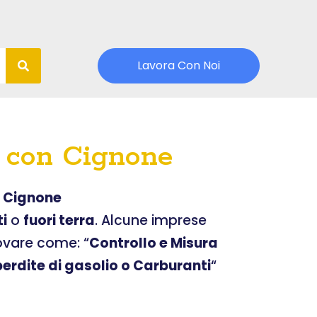
Lavora Con Noi
i con Cignone
n Cignone
ti
o
fuori terra
. Alcune imprese
rovare come: “
Controllo e Misura
erdite di gasolio o Carburanti
“