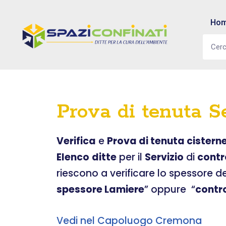
Ho
Vai
al
contenuto
Prova di tenuta S
Verifica
e
Prova di tenuta cistern
Elenco
ditte
per il
Servizio
di
contr
riescono a verificare lo spessore d
spessore Lamiere
” oppure “
contr
Vedi nel Capoluogo Cremona