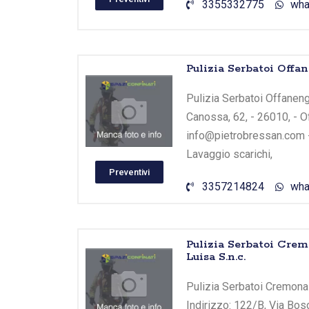
3355332775
wha
Pulizia Serbatoi Offa
Pulizia Serbatoi Offaneng
Canossa, 62, - 26010, - O
info@pietrobressan.com - 
Lavaggio scarichi,
Preventivi
3357214824
wha
Pulizia Serbatoi Crem
Luisa S.n.c.
Pulizia Serbatoi Cremona
Indirizzo: 122/B, Via Bos