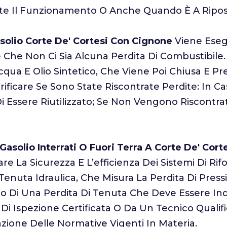
e Il Funzionamento O Anche Quando È A Ripos
asolio Corte De' Cortesi Con Cignone
Viene Esegu
re Che Non Ci Sia Alcuna Perdita Di Combustibil
qua E Olio Sintetico, Che Viene Poi Chiusa E Pre
ificare Se Sono State Riscontrate Perdite: In Ca
i Essere Riutilizzato; Se Non Vengono Riscontrate
Gasolio Interrati O Fuori Terra A Corte De' Cor
re La Sicurezza E L’efficienza Dei Sistemi Di Ri
 Tenuta Idraulica, Che Misura La Perdita Di Pres
o Di Una Perdita Di Tenuta Che Deve Essere Inda
Di Ispezione Certificata O Da Un Tecnico Qualif
azione Delle Normative Vigenti In Materia.