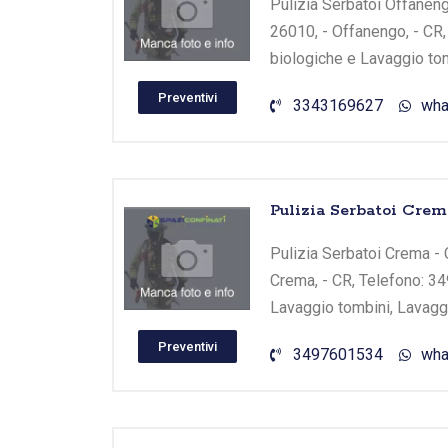
Pulizia Serbatoi Offanengo
26010, - Offanengo, - CR,
biologiche e Lavaggio tom
Preventivi
3343169627
wha
Pulizia Serbatoi Crem
Pulizia Serbatoi Crema - C
Crema, - CR, Telefono: 34
Lavaggio tombini, Lavaggi
Preventivi
3497601534
wha