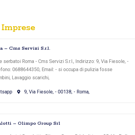
Imprese
– Cms Servizi S.r.l.
serbatoi Roma - Cms Servizi S.r.l., Indirizzo: 9, Via Fiesole, -
fono: 0688644350, Email: - si occupa di pulizia fosse
bini, Lavaggio scarichi,
tsapp
9, Via Fiesole, - 00138, - Roma,
lotti – Olimpo Group Srl