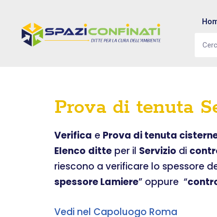
Ho
Vai
al
contenuto
Prova di tenuta S
Verifica
e
Prova di tenuta cistern
Elenco
ditte
per il
Servizio
di
contr
riescono a verificare lo spessore d
spessore Lamiere
” oppure “
contr
Vedi nel Capoluogo Roma