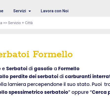
me
Servizi
Lavora con Noi
erbatoi Formello
e
e
Serbatoi
di
gasolio
a
Formello
ollo
perdite dei serbatoi
di
carburanti
interra
ella lamiera percependone il suo stato. Puoi t
ollo spessimetrico serbatoio
” oppure “
Cerca p