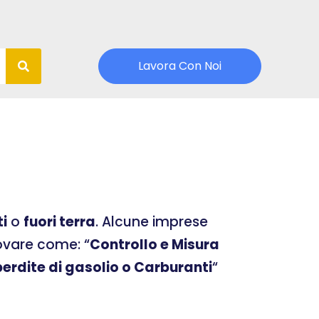
Lavora Con Noi
ti
o
fuori terra
. Alcune imprese
rovare come: “
Controllo e Misura
erdite di gasolio o Carburanti
“