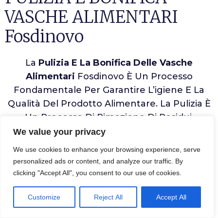
VASCHE ALIMENTARI
Fosdinovo
La
Pulizia E La Bonifica Delle Vasche
Alimentari
Fosdinovo È Un Processo
Fondamentale Per Garantire L’igiene E La
Qualità Del Prodotto Alimentare. La Pulizia È
Un Processo Di Rimozione Di Residui,
Sporcizia E Microbi Dalle Superfici Interne,
We value your privacy
Mentre La Bonifica È Un Processo Di
We use cookies to enhance your browsing experience, serve
Disinfezione Che Elimina I Microbi Presenti
personalized ads or content, and analyze our traffic. By
Nella Vasca.
clicking "Accept All", you consent to our use of cookies.
Customize
Reject All
Accept All
Per La
Pulizia
, È Necessario Utilizzare
Prodotti Detergenti
Adeguati Per Rimuovere