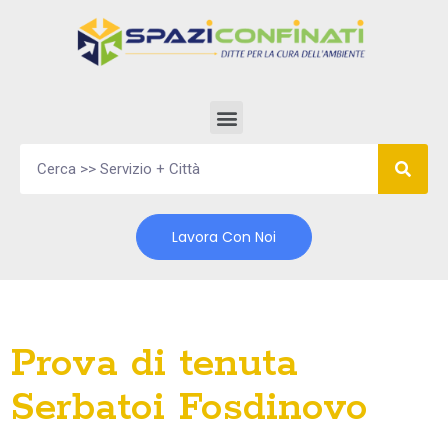
Vai
al
contenuto
Lavora Con Noi
Prova di tenuta
Serbatoi Fosdinovo