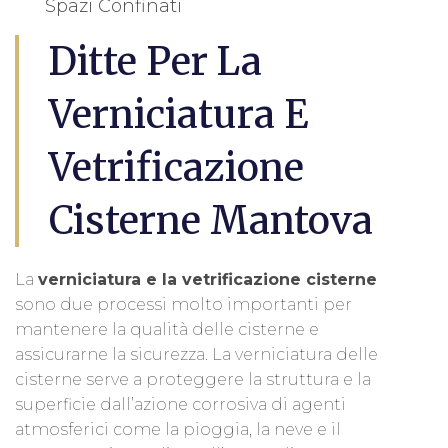
Spazi Confinati
Ditte Per La
Verniciatura E
Vetrificazione
Cisterne Mantova
La
verniciatura e la vetrificazione cisterne
sono due processi molto importanti per
mantenere la qualità delle cisterne e
assicurarne la sicurezza. La verniciatura delle
cisterne serve a proteggere la struttura e la
superficie dall’azione corrosiva di agenti
atmosferici come la pioggia, la neve e il