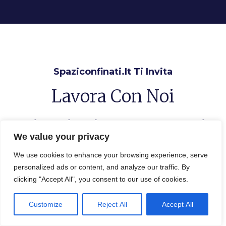
Spaziconfinati.it Ti Invita
Lavora Con Noi
Sei Una Ditta Di Settore? Cosa Aspetti
We value your privacy
Inserisci Qui La Tua Impresa,
Aumenta I Contatti, Con Il Link Al Tuo
We use cookies to enhance your browsing experience, serve
Sito Hai Più Visibilità
personalized ads or content, and analyze our traffic. By
clicking "Accept All", you consent to our use of cookies.
Inserisci la tua Ditta
Customize
Reject All
Accept All