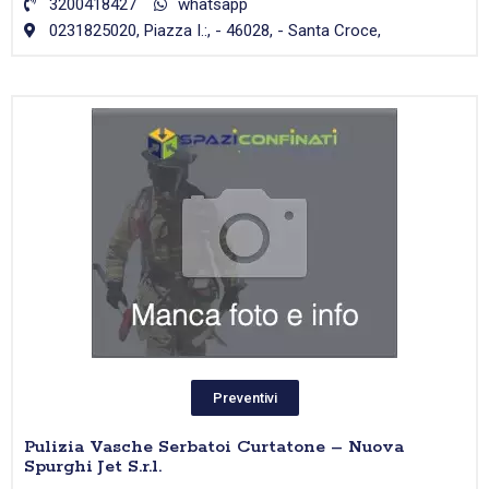
3200418427
whatsapp
0231825020, Piazza I.:, - 46028, - Santa Croce,
Preventivi
Pulizia Vasche Serbatoi Curtatone – Nuova
Spurghi Jet S.r.l.