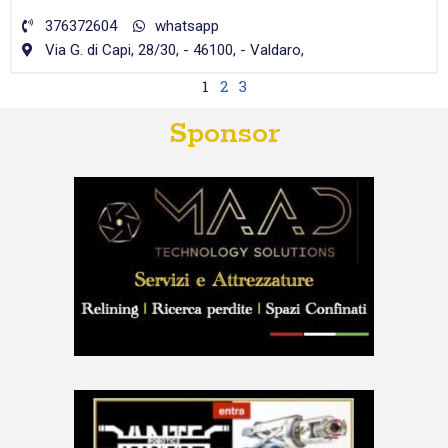
376372604
whatsapp
Via G. di Capi, 28/30, - 46100, - Valdaro,
1
2
3
Sponsor