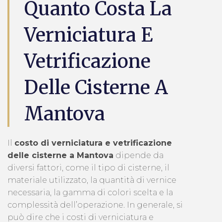
Quanto Costa La
Verniciatura E
Vetrificazione
Delle Cisterne A
Mantova
Il
costo di verniciatura e vetrificazione
delle cisterne a Mantova
dipende da
diversi fattori, come il tipo di cisterne, il
materiale utilizzato, la quantità di vernice
necessaria, la gamma di colori scelta e la
complessità dell’operazione. In generale, si
può dire che i costi di verniciatura e