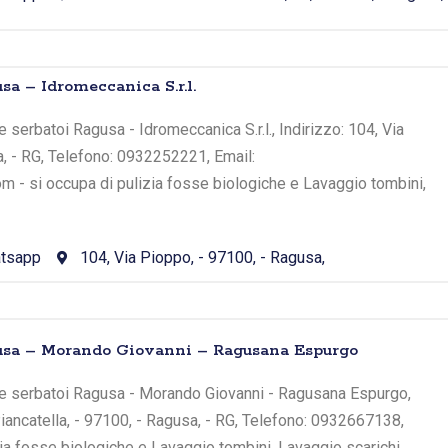
a – Idromeccanica S.r.l.
 serbatoi Ragusa - Idromeccanica S.r.l., Indirizzo: 104, Via
, - RG, Telefono: 0932252221, Email:
 - si occupa di pulizia fosse biologiche e Lavaggio tombini,
tsapp
104, Via Pioppo, - 97100, - Ragusa,
usa – Morando Giovanni – Ragusana Espurgo
e serbatoi Ragusa - Morando Giovanni - Ragusana Espurgo,
Piancatella, - 97100, - Ragusa, - RG, Telefono: 0932667138,
zia fosse biologiche e Lavaggio tombini, Lavaggio scarichi,