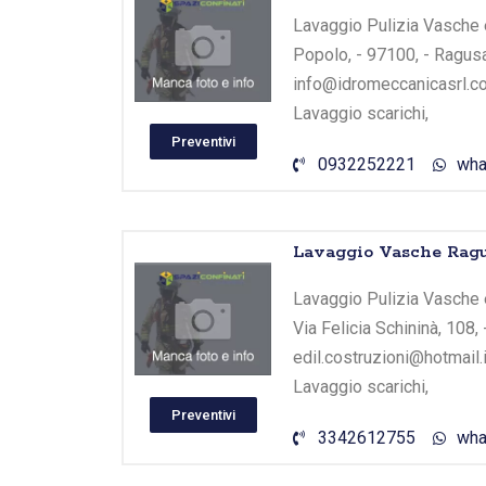
Lavaggio Pulizia Vasche e
Popolo, - 97100, - Ragusa
info@idromeccanicasrl.com
Lavaggio scarichi,
Preventivi
0932252221
wha
Lavaggio Vasche Ragu
Lavaggio Pulizia Vasche e
Via Felicia Schininà, 108,
edil.costruzioni@hotmail.i
Lavaggio scarichi,
Preventivi
3342612755
wha