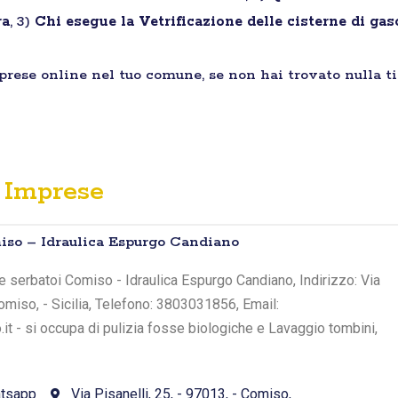
ra
, 3)
Chi esegue la Vetrificazione delle cisterne di ga
mprese online nel tuo comune, se non hai trovato nulla t
Imprese
so – Idraulica Espurgo Candiano
 serbatoi Comiso - Idraulica Espurgo Candiano, Indirizzo: Via
Comiso, - Sicilia, Telefono: 3803031856, Email:
it - si occupa di pulizia fosse biologiche e Lavaggio tombini,
tsapp
Via Pisanelli, 25, - 97013, - Comiso,