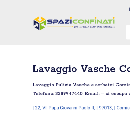
Vai
al
contenuto
Lavaggio Vasche Co
Lavaggio Pulizia Vasche e serbatoi Comiso 
Telefono: 3389947440, Email: – si occupa 
| 22, Vl. Papa Giovanni Paolo II, | 97013, | Comis