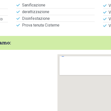
Sanificazione
V
derattizzazione
V
Disinfestazione
to
V
Prova tenuta Cisterne
V
amo: