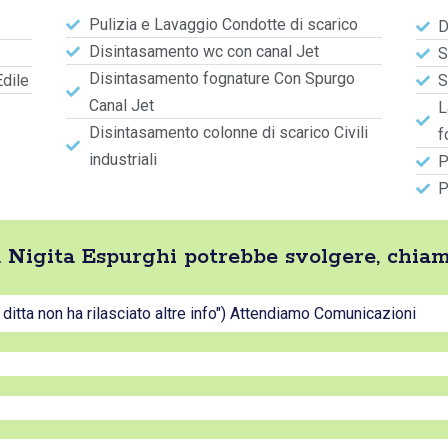
Pulizia e Lavaggio Condotte di scarico
D
Disintasamento wc con canal Jet
S
Disintasamento fognature Con Spurgo
Edile
S
Canal Jet
L
Disintasamento colonne di scarico Civili
f
industriali
P
P
tta Nigita Espurghi potrebbe svolgere, chia
a ditta non ha rilasciato altre info") Attendiamo Comunicazioni