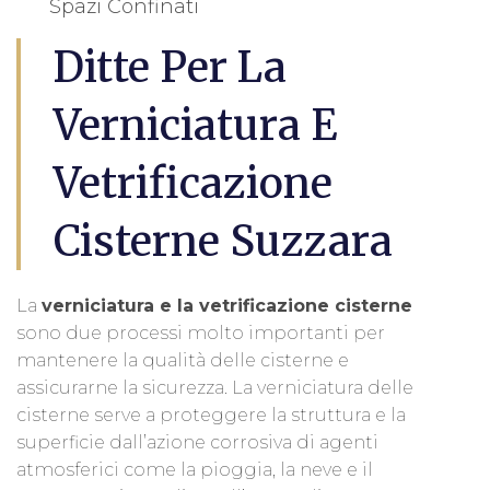
Spazi Confinati
Ditte Per La
Verniciatura E
Vetrificazione
Cisterne Suzzara
La
verniciatura e la vetrificazione cisterne
sono due processi molto importanti per
mantenere la qualità delle cisterne e
assicurarne la sicurezza. La verniciatura delle
cisterne serve a proteggere la struttura e la
superficie dall’azione corrosiva di agenti
atmosferici come la pioggia, la neve e il