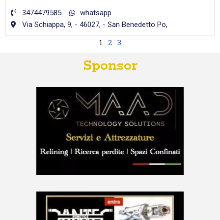
3474479585
whatsapp
Via Schiappa, 9, - 46027, - San Benedetto Po,
1
2
3
Sponsor