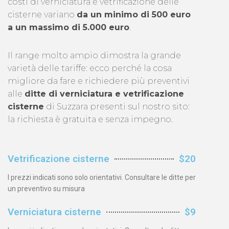
costi di verniciatura e vetrificazione delle
cisterne variano
da un minimo di 500 euro
a un massimo di 5.000 euro
.
Il range molto ampio dimostra la grande
varietà delle tariffe: ecco perché la cosa
migliore da fare e richiedere più preventivi
alle
ditte di verniciatura e vetrificazione
cisterne
di Suzzara presenti sul nostro sito:
la richiesta è gratuita e senza impegno.
Vetrificazione cisterne
$20
I prezzi indicati sono solo orientativi. Consultare le ditte per
un preventivo su misura
Verniciatura cisterne
$9