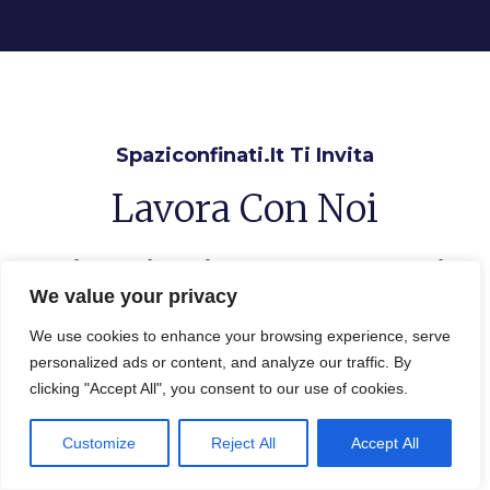
Spaziconfinati.it Ti Invita
Lavora Con Noi
Sei Una Ditta Di Settore? Cosa Aspetti
We value your privacy
Inserisci Qui La Tua Impresa,
Aumenta I Contatti, Con Il Link Al Tuo
We use cookies to enhance your browsing experience, serve
Sito Hai Più Visibilità
personalized ads or content, and analyze our traffic. By
clicking "Accept All", you consent to our use of cookies.
Inserisci la tua Ditta
Customize
Reject All
Accept All