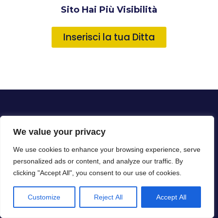
Sito Hai Più Visibilità
Inserisci la tua Ditta
We value your privacy
We use cookies to enhance your browsing experience, serve
personalized ads or content, and analyze our traffic. By
Propone Un Elenco Di Imprese Di
clicking "Accept All", you consent to our use of cookies.
Settore, Per La Cura Dell’ambiente, Le
Quali Si Occupano Di: Bonifica,
Customize
Reject All
Accept All
Smaltimento, Risanamento,