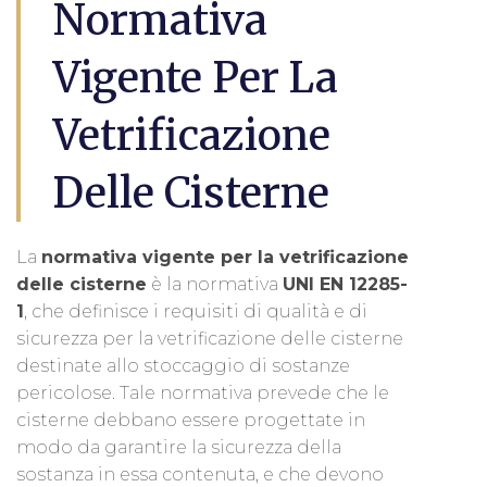
Normativa
Vigente Per La
Vetrificazione
Delle Cisterne
La
normativa vigente per la vetrificazione
delle cisterne
è la normativa
UNI EN 12285-
1
, che definisce i requisiti di qualità e di
sicurezza per la vetrificazione delle cisterne
destinate allo stoccaggio di sostanze
pericolose. Tale normativa prevede che le
cisterne debbano essere progettate in
modo da garantire la sicurezza della
sostanza in essa contenuta, e che devono