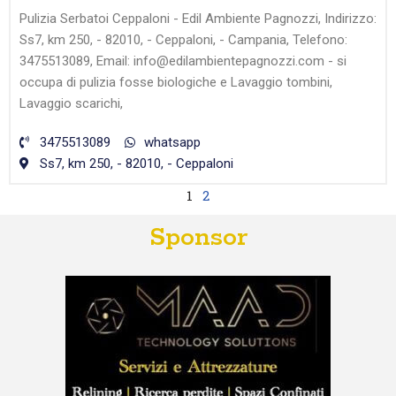
Pulizia Serbatoi Ceppaloni - Edil Ambiente Pagnozzi, Indirizzo:
Ss7, km 250, - 82010, - Ceppaloni, - Campania, Telefono:
3475513089, Email: info@edilambientepagnozzi.com - si
occupa di pulizia fosse biologiche e Lavaggio tombini,
Lavaggio scarichi,
3475513089
whatsapp
Ss7, km 250, - 82010, - Ceppaloni
1
2
Sponsor