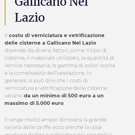
Gallicano Nel
Lazio
Il
costo di verniciatura e vetrificazione
delle cisterne a Gallicano Nel Lazio
dipende da diversi fattori, come il tipo di
cisterne, il materiale utilizzato, la quantità di
vernice necessaria, la gamma di colori scelta
e la complessità dell’operazione. In
generale, si può dire che i costi di
verniciatura e vetrificazione delle cisterne
variano
da un minimo di 500 euro a un
massimo di 5.000 euro
.
Il range molto ampio dimostra la grande
varietà delle tariffe: ecco perché la cosa
migliore da fare e richiedere più preventivi