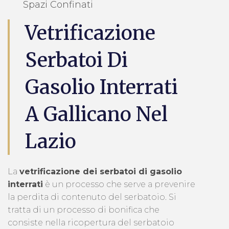
Spazi Confinati
Vetrificazione
Serbatoi Di
Gasolio Interrati
A Gallicano Nel
Lazio
La
vetrificazione dei serbatoi di gasolio
interrati
è un processo che serve a prevenire
la perdita di contenuto del serbatoio. Si
tratta di un processo di bonifica che
consiste nella ricopertura del serbatoio