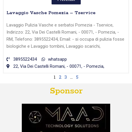
Lavaggio Vasche Pomezia – Tservice
Lavaggio Pulizia Vasche e serbatoi Pomezia - Tservice,
Indirizzo: 22, Via Dei Castelli Romani, - 00071, - Pomezia, -
RM, Telefono: 3895522434, Email: - si occupa di pulizia fosse
biologiche e Lavaggio tombini, Lavaggio scarichi,
3895522434
whatsapp
22, Via Dei Castelli Romani, - 00071, - Pomezia,
1
2
3
…
5
Sponsor