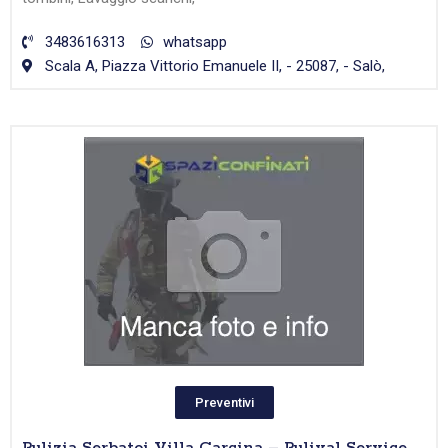
3483616313
whatsapp
Scala A, Piazza Vittorio Emanuele II, - 25087, - Salò,
Preventivi
Pulizia Serbatoi Villa Carcina – Pulival Service