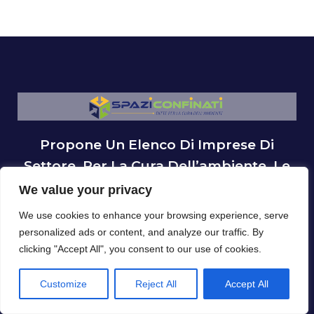
Propone Un Elenco Di Imprese Di
Settore, Per La Cura Dell’ambiente, Le
Quali Si Occupano Di: Bonifica,
We value your privacy
Smaltimento, Risanamento,
We use cookies to enhance your browsing experience, serve
Decontaminazione, Attività Rivolte Al
personalized ads or content, and analyze our traffic. By
BtoB E Al BtoC.
clicking "Accept All", you consent to our use of cookies.
Customize
Reject All
Accept All