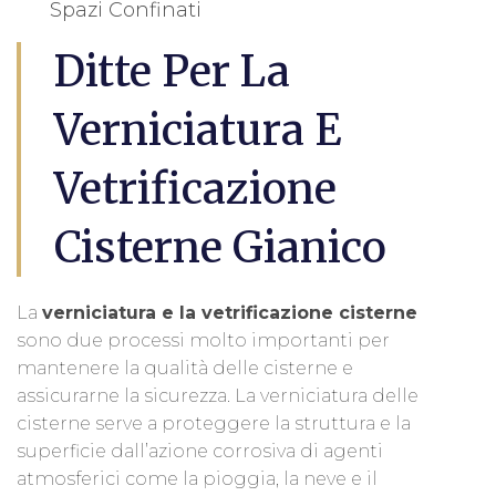
Spazi Confinati
Ditte Per La
Verniciatura E
Vetrificazione
Cisterne Gianico
La
verniciatura e la vetrificazione cisterne
sono due processi molto importanti per
mantenere la qualità delle cisterne e
assicurarne la sicurezza. La verniciatura delle
cisterne serve a proteggere la struttura e la
superficie dall’azione corrosiva di agenti
atmosferici come la pioggia, la neve e il