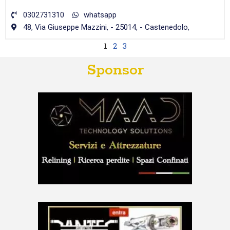
0302731310
whatsapp
48, Via Giuseppe Mazzini, - 25014, - Castenedolo,
1
2
3
Sponsor