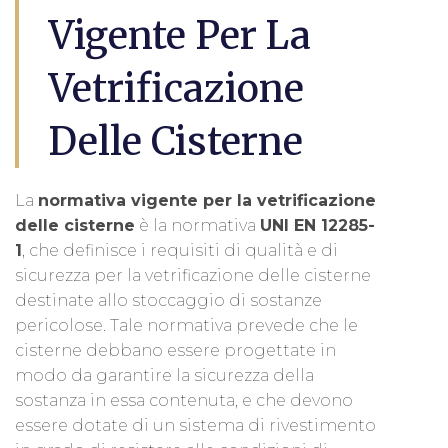
Vigente Per La
Vetrificazione
Delle Cisterne
La
normativa vigente per la vetrificazione
delle cisterne
è la normativa
UNI EN 12285-
1
, che definisce i requisiti di qualità e di
sicurezza per la vetrificazione delle cisterne
destinate allo stoccaggio di sostanze
pericolose. Tale normativa prevede che le
cisterne debbano essere progettate in
modo da garantire la sicurezza della
sostanza in essa contenuta, e che devono
essere dotate di un sistema di rivestimento