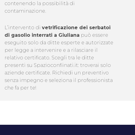
contenendo la possibilità di
contaminazione.
L’intervento di
vetrificazione dei serbatoi
di gasolio interrati a Giuliana
può essere
eseguito solo da ditte esperte e autorizzate
per legge a intervenire e a rilasciare il
relativo certificato. Scegli tra le ditte
presenti su Spazioconfiinati.it: troverai solo
aziende certificate. Richiedi un preventivo
senza impegno e seleziona il professionista
che fa per te!