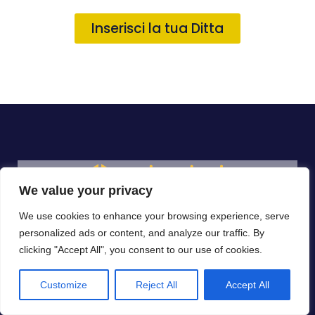
Inserisci la tua Ditta
We value your privacy
Propone Un Elenco Di Imprese Di
We use cookies to enhance your browsing experience, serve
Settore, Per La Cura Dell’ambiente, Le
personalized ads or content, and analyze our traffic. By
clicking "Accept All", you consent to our use of cookies.
Quali Si Occupano Di: Bonifica,
Smaltimento, Risanamento,
Customize
Reject All
Accept All
Decontaminazione, Attività Rivolte Al