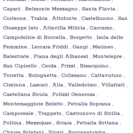
Capaci , Belmonte Mezzagno , Santa Flavia ,
Corleone , Trabia , Altofonte , Castelbuono , San
Giuseppe Jato , Altavilla Milicia , Caccamo ,
Campofelice di Roccella , Borgetto , Isola delle
Femmine , Lercara Friddi , Gangi , Marineo ,
Balestrate , Piana degli Albanesi , Montelepre ,
San Cipirello , Cerda , Prizzi , Bisacquino ,
Torretta , Bolognetta , Collesano , Caltavuturo ,
Ciminna , Lascari , Alia , Valledolmo , Villafrati ,
Castellana Sicula , Polizzi Generosa ,
Montemaggiore Belsito , Petralia Soprana ,
Camporeale , Trappeto , Castronovo di Sicilia ,
Pollina , Mezzojuso , Sciara , Petralia Sottana ,
Chiusa Sclafani , Vicari , Roccapalumba ,