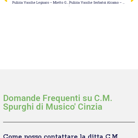
Pulizia Vasche Legnaro – Mietto Gaetano Espurghi S.r.l.
Pulizia Vasche Serbatoi Alcamo – Spurgo Jet S.n.c. di Vivona Vito e C.
Domande Frequenti su C.M.
Spurghi di Musico' Cinzia
Come posso contattare la ditta C.M.