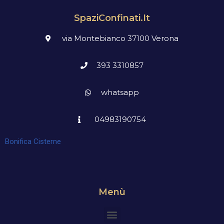
SpaziConfinati.it
via Montebianco 37100 Verona
393 3310857
whatsapp
04983190754
Bonifica Cisterne
Menù